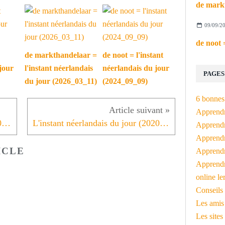
09/09/2
de markthandelaar =
de noot = l'instant
jour
l'instant néerlandais
néerlandais du jour
PAGES
du jour (2026_03_11)
(2024_09_09)
6 bonnes 
Apprendr
L'instant néerlandais du jour (2020_04_16): tandarts, vrouwenarts, dierenarts
L'instant néerlandais du jour (2020_04_20): ontsnappen
Apprendre
Apprendre
ICLE
Apprendre
Apprendr
online le
Conseils 
Les amis
Les sites