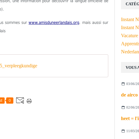
ion, une information pour découvrir la langue officielle de
CATÉG
e).
Instant 
Nous sommes sur
www.amisduneerlandais.org
, mais aussi sur
Instant N
dais
Vacature
Apprenti
Nederlan
_verpleegkundige
VOUS 
03/06/2
st
0
02/06/2
11/03/2