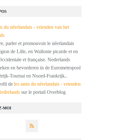
POS
, parler et promouvoir le néerlandais
égion de Lille, en Wallonie picarde et en
ccidentale et française. Nederlands
preken en bevorderen in de Eurometropool
trijk-Tournai en Noord-Frankrijk..
rofil de
les amis du néerlandais - vrienden
Nederlands
sur le portail Overblog
Z-MOI