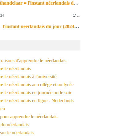
de markthandelaar = l'instant néerlandais du jour (2026_03_11)
024
…
de noot = l'instant néerlandais du jour (2024_09_09)
raisons d'apprendre le néerlandais
e le néerlandais
 le néerlandais à l'université
 le néerlandais au collège et au lycée
 le néerlandais en journée ou le soir
e le néerlandais en ligne - Nederlands
ren
pour apprendre le néerlandais
 du néerlandais
 sur le néerlandais