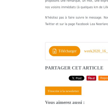
proposons une remarque, un mot, une express
nos voisins immédiats (à quelques km de Lill
N'hésitez pas à faire suivre le message. 
Twitter et sur la page Facebook Lea Neerlan
Télécharger
week2020_16_5
PARTAGER CET ARTICLE
Repo
S'inscrire à la newsletter
Vous aimerez aussi :