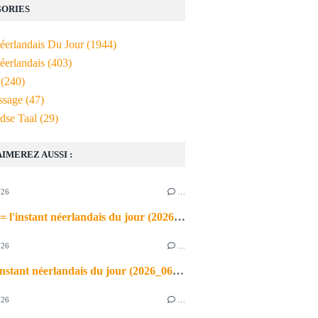
ORIES
Néerlandais Du Jour
(1944)
éerlandais
(403)
(240)
ssage
(47)
dse Taal
(29)
AIMEREZ AUSSI :
026
…
de airco = l'instant néerlandais du jour (2026_06_03)
026
…
heet = l'instant néerlandais du jour (2026_06_02)
026
…