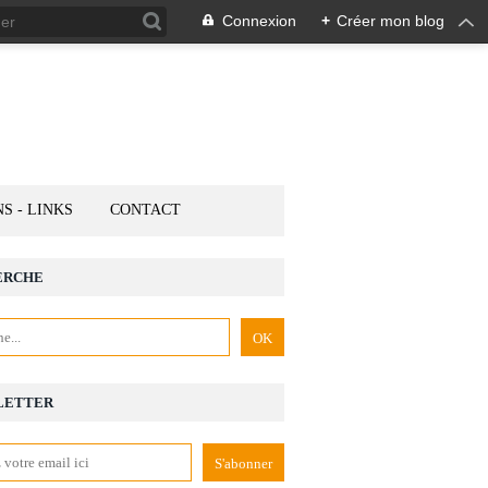
Connexion
+
Créer mon blog
NS - LINKS
CONTACT
ERCHE
LETTER