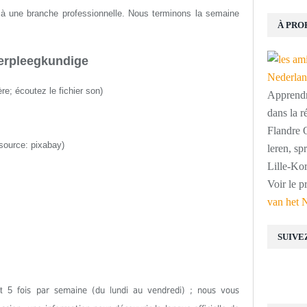
r à une branche professionnelle. Nous terminons la semaine
À PRO
erpleegkundige
ère
;
écoutez le fichier son
)
Apprendre
dans la r
Flandre O
source: pixabay)
leren, s
Lille-Kor
Voir le p
van het 
SUIVE
est 5
fois par semaine (du lundi au vendredi) ; nous vous