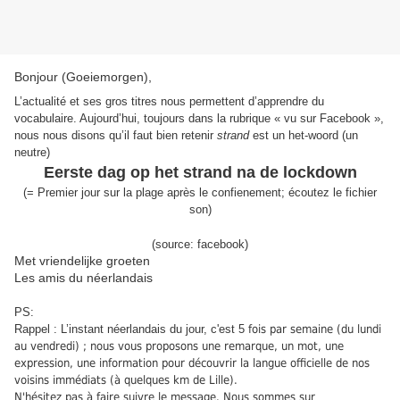
Bonjour (Goeiemorgen),
L’actualité et ses gros titres nous permettent d’apprendre du
vocabulaire
.
Aujourd’hui,
toujours dans la rubrique « vu sur Facebook »,
nous nous disons qu’il faut bien retenir
strand
est un het-woord (un
neutre)
Eerste dag op het strand na de lockdown
(=
Premi
er jour sur la plage
après le confienement
;
écoutez le fichier
son
)
(source: facebook)
Met vriendelijke groeten
Les amis du néerlandais
PS:
Rappel : L’instant néerlandais du jour, c'est 5
fois par semaine (du lundi
au vendredi) ; nous vous proposons une remarque, un mot, une
expression, une information pour découvrir la langue officielle de nos
voisins immédiats (à quelques km de Lille).
N'hésitez pas à faire suivre le message. Nous sommes sur