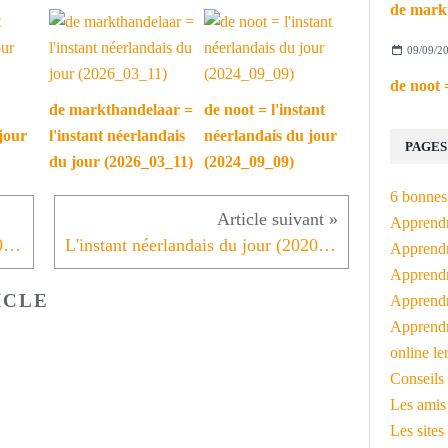
09/09/2
de markthandelaar =
de noot = l'instant
jour
l'instant néerlandais
néerlandais du jour
PAGES
du jour (2026_03_11)
(2024_09_09)
6 bonnes 
Apprendr
L'instant néerlandais du jour (2020_05_07): het park
L'instant néerlandais du jour (2020_05_11): versoepeling van de lockdown
Apprendre
Apprendre
ICLE
Apprendre
Apprendr
online le
Conseils 
Les amis
Les sites