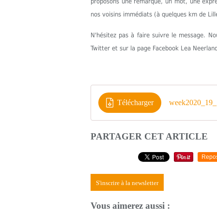
proposons une remarque, un mot, une express
nos voisins immédiats (à quelques km de Lill
N'hésitez pas à faire suivre le message. 
Twitter et sur la page Facebook Lea Neerlan
Télécharger
week2020_19_
PARTAGER CET ARTICLE
Repo
S'inscrire à la newsletter
Vous aimerez aussi :