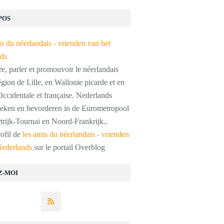
POS
, parler et promouvoir le néerlandais
égion de Lille, en Wallonie picarde et en
ccidentale et française. Nederlands
preken en bevorderen in de Eurometropool
trijk-Tournai en Noord-Frankrijk..
rofil de
les amis du néerlandais - vrienden
Nederlands
sur le portail Overblog
Z-MOI