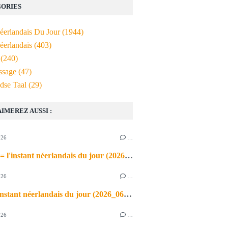
ORIES
Néerlandais Du Jour
(1944)
éerlandais
(403)
(240)
ssage
(47)
dse Taal
(29)
AIMEREZ AUSSI :
026
…
de airco = l'instant néerlandais du jour (2026_06_03)
026
…
heet = l'instant néerlandais du jour (2026_06_02)
026
…