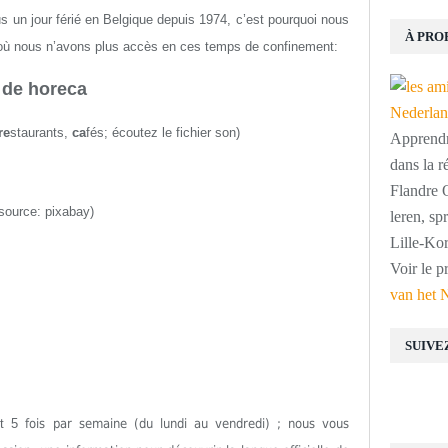
lus un jour férié en Belgique depuis 1974, c’est pourquoi nous
À PRO
 où nous n’avons plus accès en ces temps de confinement:
de horeca
re
staurants,
ca
fés
;
écoutez le fichier son
)
Apprendre
dans la r
Flandre O
source: pixabay)
leren, s
Lille-Kor
Voir le p
van het 
SUIVE
est 5
fois par semaine (du lundi au vendredi) ; nous vous