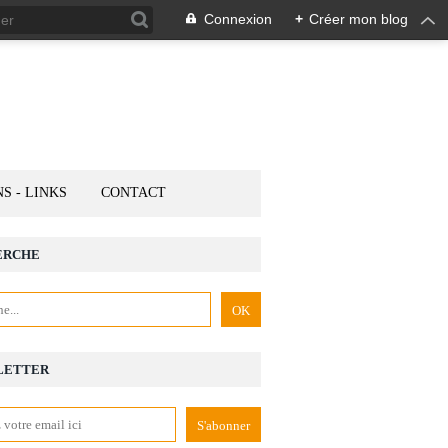
Connexion
+
Créer mon blog
NS - LINKS
CONTACT
ERCHE
LETTER