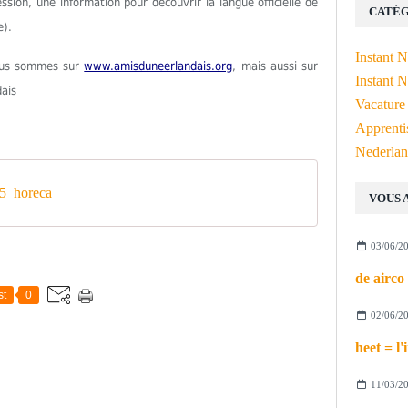
ion, une information pour découvrir la langue officielle de
CATÉG
e).
Instant 
Nous sommes sur
www.amisduneerlandais.org
, mais aussi sur
Instant N
dais
Vacature
Apprenti
Nederlan
5_horeca
VOUS 
03/06/2
st
0
02/06/2
11/03/2