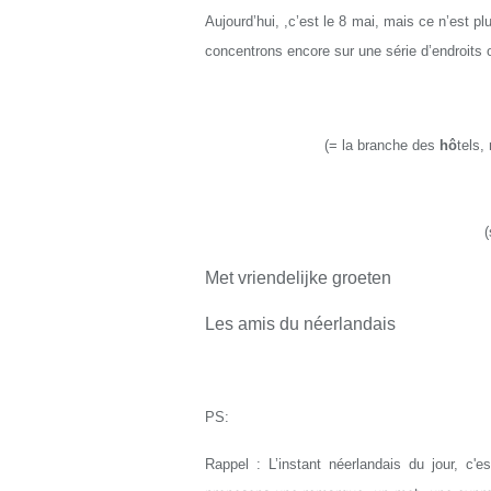
Aujourd’hui, ,c’est le 8 mai, mais ce n’est p
concentrons encore sur une série d’endroits
(
=
l
a branche des
hô
tels,
(
Met vriendelijke groeten
Les amis du néerlandais
PS:
Rappel : L’instant néerlandais du jour, c'