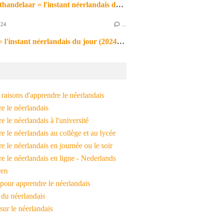
de markthandelaar = l'instant néerlandais du jour (2026_03_11)
024
…
de noot = l'instant néerlandais du jour (2024_09_09)
raisons d'apprendre le néerlandais
e le néerlandais
 le néerlandais à l'université
 le néerlandais au collège et au lycée
 le néerlandais en journée ou le soir
e le néerlandais en ligne - Nederlands
ren
pour apprendre le néerlandais
 du néerlandais
 sur le néerlandais