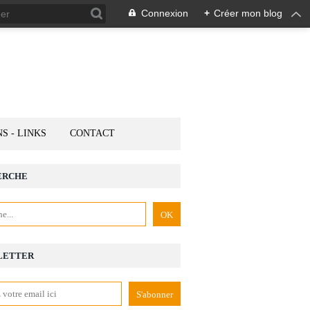
Connexion
+
Créer mon blog
NS - LINKS
CONTACT
ERCHE
LETTER