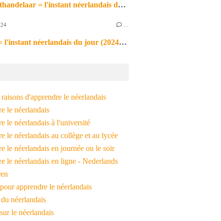
de markthandelaar = l'instant néerlandais du jour (2026_03_11)
024
…
de noot = l'instant néerlandais du jour (2024_09_09)
raisons d'apprendre le néerlandais
e le néerlandais
 le néerlandais à l'université
 le néerlandais au collège et au lycée
 le néerlandais en journée ou le soir
e le néerlandais en ligne - Nederlands
ren
pour apprendre le néerlandais
 du néerlandais
 sur le néerlandais