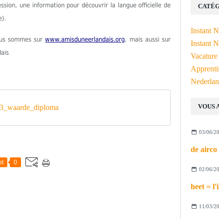
ion, une information pour découvrir la langue officielle de
CATÉG
e).
Instant 
Nous sommes sur
www.amisduneerlandais.org
, mais aussi sur
Instant N
dais
Vacature
Apprenti
Nederlan
VOUS 
3_waarde_diploma
03/06/2
st
0
02/06/2
11/03/2