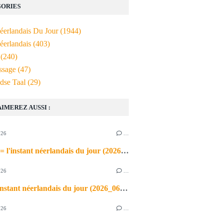
ORIES
Néerlandais Du Jour
(1944)
éerlandais
(403)
(240)
ssage
(47)
dse Taal
(29)
AIMEREZ AUSSI :
026
…
de airco = l'instant néerlandais du jour (2026_06_03)
026
…
heet = l'instant néerlandais du jour (2026_06_02)
026
…