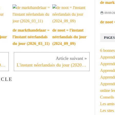
09/09/2
de markthandelaar =
de noot = l'instant
jour
l'instant néerlandais
néerlandais du jour
PAGES
du jour (2026_03_11)
(2024_09_09)
6 bonnes 
Apprendr
Apprendre
L'instant néerlandais du jour (2020_05_19): hoeveel personen
L'instant néerlandais du jour (2020_05_21): Hemelvaartsdag
Apprendre
Apprendre
ICLE
Apprendr
online le
Conseils 
Les amis
Les sites