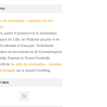
POS
, parler et promouvoir le néerlandais
égion de Lille, en Wallonie picarde et en
ccidentale et française. Nederlands
preken en bevorderen in de Eurometropool
trijk-Tournai en Noord-Frankrijk..
rofil de
les amis du néerlandais - vrienden
Nederlands
sur le portail Overblog
Z-MOI