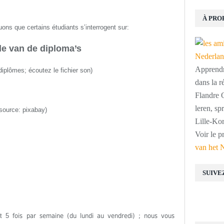
À PRO
ns que certains étudiants s’interrogent sur:
e van de diploma’s
Apprendre
 diplômes
;
écoutez le fichier son
)
dans la r
Flandre O
leren, s
source: pixabay)
Lille-Kor
Voir le p
van het 
SUIVE
est 5
fois par semaine (du lundi au vendredi) ; nous vous