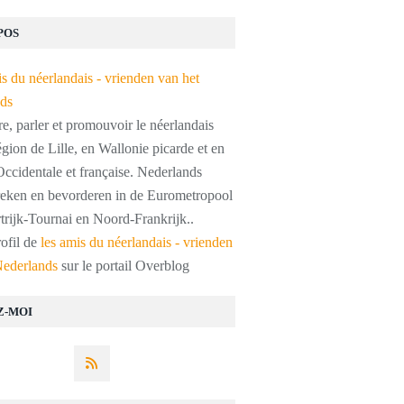
POS
, parler et promouvoir le néerlandais
égion de Lille, en Wallonie picarde et en
ccidentale et française. Nederlands
preken en bevorderen in de Eurometropool
trijk-Tournai en Noord-Frankrijk..
rofil de
les amis du néerlandais - vrienden
Nederlands
sur le portail Overblog
Z-MOI