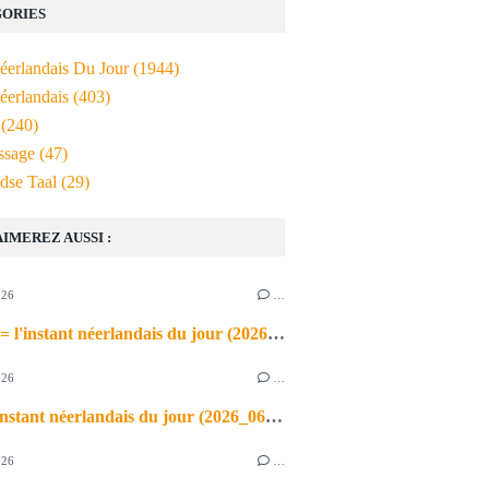
ORIES
Néerlandais Du Jour
(1944)
éerlandais
(403)
(240)
ssage
(47)
dse Taal
(29)
AIMEREZ AUSSI :
026
…
de airco = l'instant néerlandais du jour (2026_06_03)
026
…
heet = l'instant néerlandais du jour (2026_06_02)
026
…