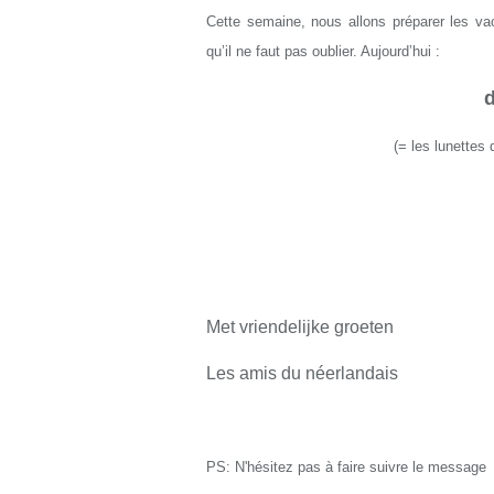
Cette semaine, nous allons préparer les v
qu’il ne faut pas oublier. Aujourd’hui :
d
(
= l
es lunettes d
Met vriendelijke groeten
Les amis du néerlandais
PS: N'hésitez pas à faire suivre le message