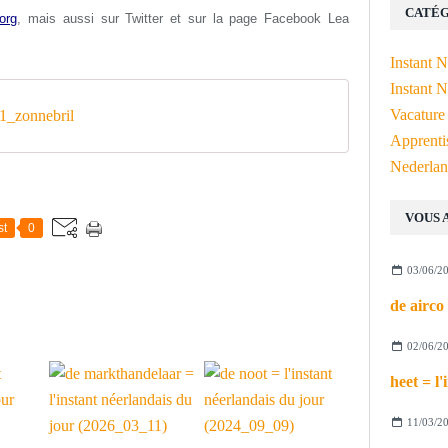
CATÉG
org
, mais aussi s
ur Twitter et sur la page Facebook Lea
Instant 
Instant N
Vacature
_zonnebril
Apprenti
Nederlan
VOUS 
st
0
03/06/2
02/06/2
11/03/2