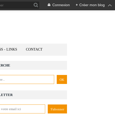
Connexion
+
Créer mon blog
NS - LINKS
CONTACT
ERCHE
LETTER