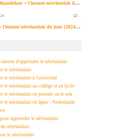
de markthandelaar = l'instant néerlandais du jour (2026_03_11)
024
…
de noot = l'instant néerlandais du jour (2024_09_09)
raisons d'apprendre le néerlandais
e le néerlandais
 le néerlandais à l'université
 le néerlandais au collège et au lycée
 le néerlandais en journée ou le soir
e le néerlandais en ligne - Nederlands
ren
pour apprendre le néerlandais
 du néerlandais
 sur le néerlandais