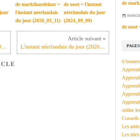
de markthandelaar =
de noot = l'instant
jour
l'instant néerlandais
néerlandais du jour
09/09/2
du jour (2026_03_11)
(2024_09_09)
PAGES
L'instant néerlandais du jour (2020_06_19): het glas
L'instant néerlandais du jour (2020_06_23): de slippers
6 bonnes 
ICLE
Apprendr
Apprendre
Apprendre
Apprendre
Apprendr
online le
Conseils 
Les amis
Les sites