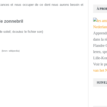
acances et nous occuper de ce dont nous aurons besoin et
À PRO
e zonnebril
e soleil
;
écoutez le fichier son
)
Apprendre
dans la r
Flandre O
(bron: wikipedia)
leren, s
Lille-Kor
Voir le p
van het 
SUIVE