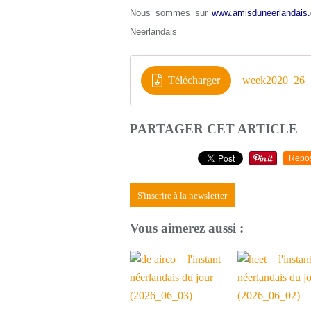
Nous sommes sur
www.amisduneerlandais.
Neerlandais
Télécharger
week2020_26_1
PARTAGER CET ARTICLE
Repo
S'inscrire à la newsletter
Vous aimerez aussi :