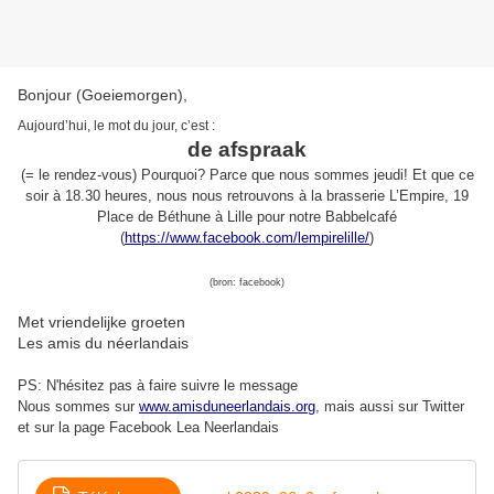
Bonjour (Goeiemorgen),
Aujourd’hui, le mot du jour, c’est
:
de afspraak
(= le rendez-vous)
P
ourquoi? Parce que nous sommes jeudi! Et que ce
soir à 18.30 heures, nous nous retrouvons à la brasserie L’Empire, 19
Place de Béthune à Lille pour notre Babbelcafé
(
https://www.facebook.com/lempirelille/
)
(bron:
facebook
)
Met vriendelijke groeten
Les amis du néerlandais
PS: N'hésitez pas à faire suivre le message
Nous sommes sur
www.amisduneerlandais.org
, mais aussi s
ur Twitter
et sur la page Facebook Lea Neerlandais