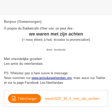
Bonjour (Goeiemorgen),
À propos du Babbelcafé d’hier soir, on peut dire
:
we waren met zijn achten
(=
nous étions à huit; é
coutez la prononciation)
(bron:
facebook
)
Met vriendelijke groeten
Les amis du néerlandais
PS: N'hésitez pas à faire suivre le message
Nous sommes sur
www.amisduneerlandais.org
, mais aussi s
ur Twitter
et sur la page Facebook Lea Neerlandais
Télécharger
week2020_36_4_met_zijn_achten