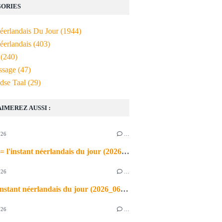
ORIES
Néerlandais Du Jour
(1944)
éerlandais
(403)
(240)
ssage
(47)
dse Taal
(29)
AIMEREZ AUSSI :
026
…
de airco = l'instant néerlandais du jour (2026_06_03)
026
…
heet = l'instant néerlandais du jour (2026_06_02)
026
…