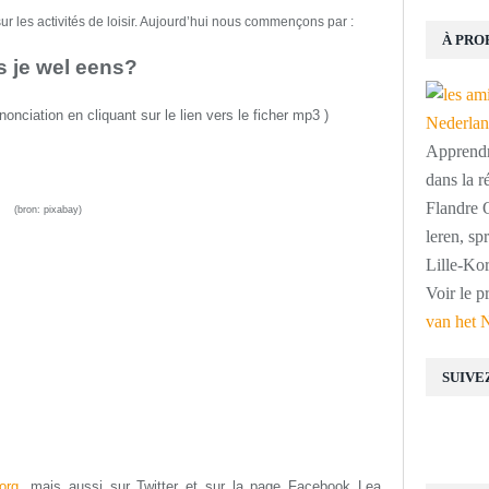
ur les activités de loisir.
Aujourd’hui nous commençons par
:
À PRO
s je wel eens?
ononciation
en cliquant sur le lien vers le ficher mp3
)
Apprendre
dans la r
Flandre O
(bron:
pixabay
)
leren, s
Lille-Kor
Voir le p
van het 
SUIVE
org
, mais aussi s
ur Twitter et sur la page Facebook Lea