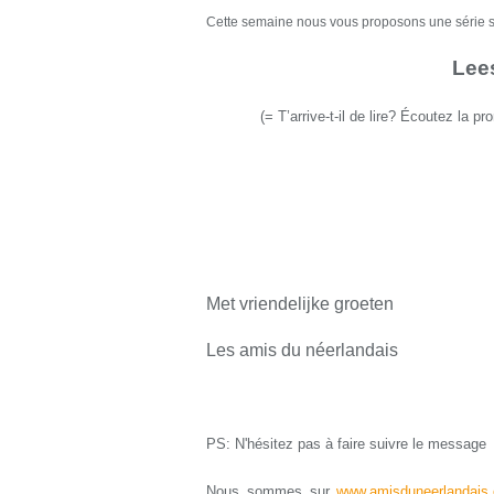
Cette semaine nous vous proposons une série
s
Lee
(
=
T’arrive-t-il de lire? É
coutez la pr
Met vriendelijke groeten
Les amis du néerlandais
PS: N'hésitez pas à faire suivre le message
Nous sommes sur
www.amisduneerlandais.