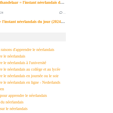
de markthandelaar = l'instant néerlandais du jour (2026_03_11)
024
…
de noot = l'instant néerlandais du jour (2024_09_09)
raisons d'apprendre le néerlandais
e le néerlandais
 le néerlandais à l'université
 le néerlandais au collège et au lycée
 le néerlandais en journée ou le soir
e le néerlandais en ligne - Nederlands
ren
pour apprendre le néerlandais
 du néerlandais
 sur le néerlandais