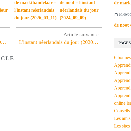
de markthandelaar =
de noot = l'instant
jour
l'instant néerlandais
néerlandais du jour
09/09/2
du jour (2026_03_11)
(2024_09_09)
L'instant néerlandais du jour (2020_09_18): Heb je huisdieren?
L'instant néerlandais du jour (2020_09_22) Houd je van romans?
PAGES
6 bonnes 
ICLE
Apprendr
Apprendre
Apprendre
Apprendre
Apprendr
online le
Conseils 
Les amis
Les sites