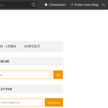
Connexion
+
Créer mon blog
NS - LINKS
CONTACT
ERCHE
LETTER