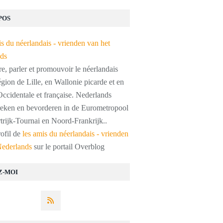
POS
, parler et promouvoir le néerlandais
égion de Lille, en Wallonie picarde et en
ccidentale et française. Nederlands
preken en bevorderen in de Eurometropool
trijk-Tournai en Noord-Frankrijk..
rofil de
les amis du néerlandais - vrienden
Nederlands
sur le portail Overblog
Z-MOI