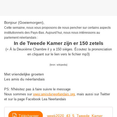
Bonjour (Goeiemorgen),
Cette semaine, nous
vous proposons de nous pencher sur certains aspects
institutionnels des Pays-Bas.
Aujourd’hui,
nous nous intéressons au
parlement néerlandais
:
In d
e
Tweede
Kamer
zijn er 150 zetels
(
=
À l
a
Deuxième
Chambre
il y a 150 sièges
.
É
coutez la prononciation
en cliquant sur
l
e lien
vers le fichier mp3
)
(bron:
wikipedia
)
Met vriendelijke groeten
Les amis du néerlandais
PS: N'hésitez pas à faire suivre le message
Nous sommes sur
www.amisduneerlandais.org
, mais aussi s
ur Twitter
et sur la page Facebook Lea Neerlandais
Télécharger
week2020_43_5_Tweede_Kamer