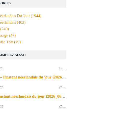
ORIES
Néerlandais Du Jour
(1944)
éerlandais
(403)
(240)
ssage
(47)
dse Taal
(29)
AIMEREZ AUSSI :
026
…
de airco = l'instant néerlandais du jour (2026_06_03)
026
…
heet = l'instant néerlandais du jour (2026_06_02)
026
…