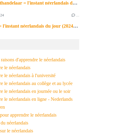
de markthandelaar = l'instant néerlandais du jour (2026_03_11)
024
…
de noot = l'instant néerlandais du jour (2024_09_09)
raisons d'apprendre le néerlandais
e le néerlandais
 le néerlandais à l'université
 le néerlandais au collège et au lycée
 le néerlandais en journée ou le soir
e le néerlandais en ligne - Nederlands
ren
pour apprendre le néerlandais
 du néerlandais
 sur le néerlandais