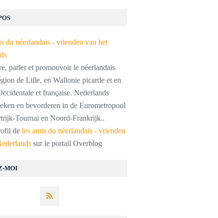
POS
, parler et promouvoir le néerlandais
égion de Lille, en Wallonie picarde et en
ccidentale et française. Nederlands
preken en bevorderen in de Eurometropool
trijk-Tournai en Noord-Frankrijk..
rofil de
les amis du néerlandais - vrienden
Nederlands
sur le portail Overblog
Z-MOI