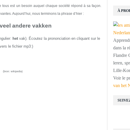
de tous est un besoin auquel chaque société répond à sa façon.
À PRO
ivantes.
Aujourd’hui,
nous terminons la phrase d’hier
:
veel andere vakken
ngulier:
het
vak)
.
É
coutez la prononciation
en cliquant sur
l
e
Apprendre
vers le fichier mp3:
)
dans la r
Flandre O
leren, s
Lille-Kor
(bron:
wikipedia
)
Voir le p
van het 
SUIVE