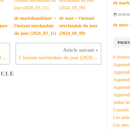
09/09/2
de markthandelaar =
de noot = l'instant
jour
l'instant néerlandais
néerlandais du jour
du jour (2026_03_11)
(2024_09_09)
PAGES
6 bonnes 
L'instant néerlandais du jour (2020_11_12): lezen, schrijven, rekenen
L'instant néerlandais du jour (2020_11_16): de groep
Apprendr
Apprendre
ICLE
Apprendre
Apprendre
Apprendr
online le
Conseils 
Les amis
Les sites