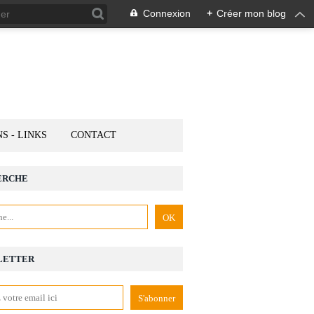
Connexion
+
Créer mon blog
NS - LINKS
CONTACT
ERCHE
LETTER