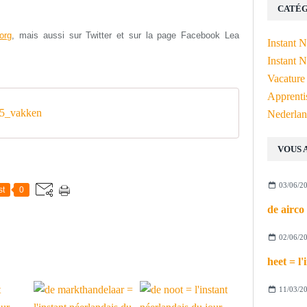
CATÉG
org
, mais aussi s
ur Twitter et sur la page Facebook Lea
Instant 
Instant N
Vacature
Apprenti
5_vakken
Nederlan
VOUS 
03/06/2
st
0
02/06/2
11/03/2