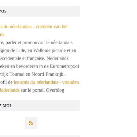
POS
, parler et promouvoir le néerlandais
égion de Lille, en Wallonie picarde et en
ccidentale et française. Nederlands
preken en bevorderen in de Eurometropool
trijk-Tournai en Noord-Frankrijk..
rofil de
les amis du néerlandais - vrienden
Nederlands
sur le portail Overblog
Z-MOI