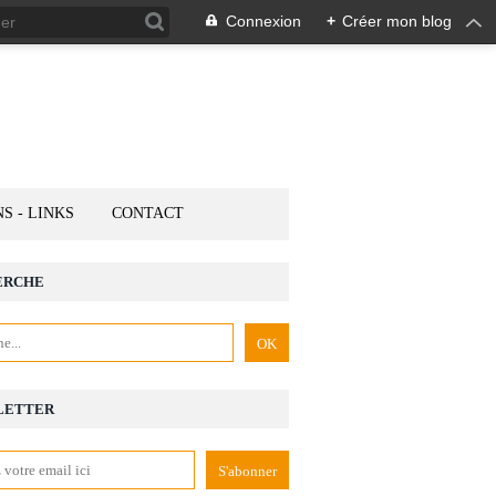
Connexion
+
Créer mon blog
NS - LINKS
CONTACT
ERCHE
LETTER