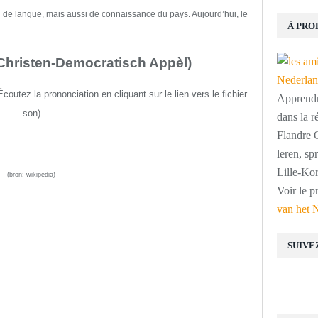
n de langue, mais aussi de connaissance du pays.
Aujourd’hui, le
À PRO
 Christen-Democratisch Appèl)
É
coutez la prononciation
en cliquant sur
l
e lien
vers le fichier
Apprendre
son
)
dans la r
Flandre O
leren, s
Lille-Kor
(bron:
wikipedia
)
Voir le p
van het 
SUIVE