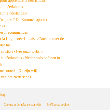
pour apprendre le néerlandais
 du néerlandais
 sur le néerlandais
tropole ? De Eurometropool ?
inks
iles / recommandés
r la langue néerlandaise / Boeken over de
dse taal
 ce site ? Over onze website
 le néerlandais - Nederlands oefenen in
jk
es nous? - Dit zijn wij?
 van het Nederlands
log
Cookies et données personnelles
Préférences cookies