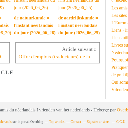
Conseils 
Les amis
Les sites
=
de natuurkunde =
de aardrijkskunde =
L'Euromé
ndais
l'instant néerlandais
l'instant néerlandais
Liens - l
06_29)
du jour (2026_06_26)
du jour (2026_06_25)
Liens ut
Livres su
Nederlan
L'instant néerlandais du jour (2020_11_24): de PvdA
Offre d'emplois (traducteurs) de la part de MisterBilingue
Pourquoi
Pratiquer
ICLE
de prakti
Qui somm
Vrienden
 amis du néerlandais I vrienden van het nederlands - Hébergé par
Overb
ederlands
sur le portail Overblog
Top articles
Contact
Signaler un abus
C.G.U.