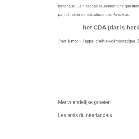
nationaux
. Ce
n’est pas seulement une questio
parti
chrétien-démocratique
des Pays-Bas
:
het CDA (dat is het
(
mot à mot
=
l’
appel chrétien-démocratique
.
Met vriendelijke groeten
Les amis du néerlandais