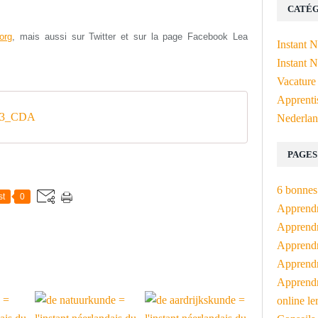
CATÉG
org
, mais aussi s
ur Twitter et sur la page Facebook Lea
Instant 
Instant N
Vacature
Apprenti
_3_CDA
Nederlan
PAGES
6 bonnes 
st
0
Apprendr
Apprendre
Apprendre
Apprendre
Apprendr
online le