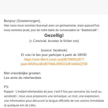
Bonjour (Goeiemorgen),
Hier nous nous sommes fourvoyé avec un germanisme, mais a
ujourd’hui
nous sommes jeudi, jour de notre table de conversation le ‘’Babbelcafé’’
:
Gezellig!
(
=
Convivial;
écoutez le fichier son
)
(source: facebook)
Et voici le lien pour participer à partir de 18H30:
https://univ-lille-fr.zoom.us/j/95759001267?
pwd=WUN1enBrdEFWdkJlR01Cb3Fxb0doQT09
Met vriendelijke groeten
Les amis du néerlandais
PS:
Rappel : L’instant néerlandais du jour, c'est 5
fois par semaine (du lundi au
vendredi) ; nous vous proposons une remarque, un mot, une expression,
une information pour découvrir la langue officielle de nos voisins immédiats
(à quelques km de Lille).