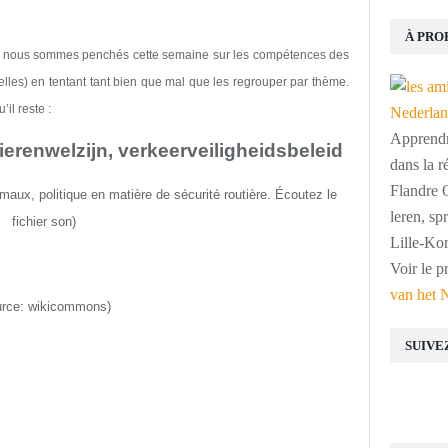
À PRO
s
nous sommes penchés cette semaine sur les compétences des
elles)
en tentant tant bien que mal que les regrouper par thème.
il reste :
Apprendre
erenwelzijn, verkeerveiligheidsbeleid
dans la r
Flandre O
aux, politique en matière de sécurité routière
.
É
coutez le
leren, s
fichier son
)
Lille-Kor
Voir le p
van het 
urce:
wikicommons
)
SUIVE