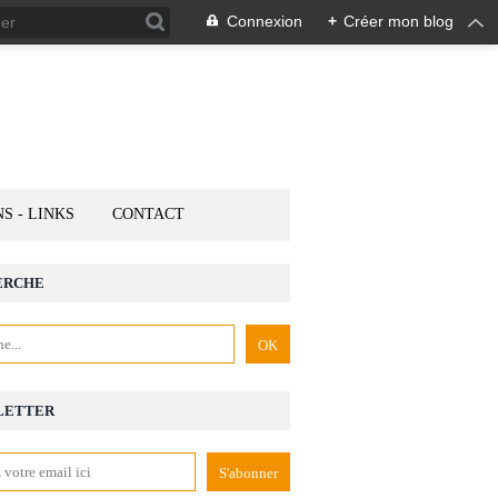
Connexion
+
Créer mon blog
NS - LINKS
CONTACT
ERCHE
LETTER