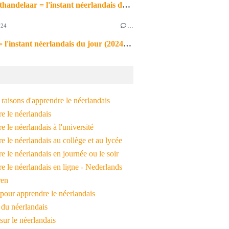
de markthandelaar = l'instant néerlandais du jour (2026_03_11)
024
…
de noot = l'instant néerlandais du jour (2024_09_09)
raisons d'apprendre le néerlandais
e le néerlandais
 le néerlandais à l'université
 le néerlandais au collège et au lycée
 le néerlandais en journée ou le soir
e le néerlandais en ligne - Nederlands
ren
pour apprendre le néerlandais
 du néerlandais
 sur le néerlandais