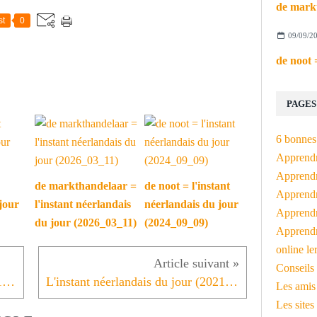
st
0
09/09/2
PAGES
6 bonnes 
Apprendr
Apprendre
de markthandelaar =
de noot = l'instant
Apprendre
jour
l'instant néerlandais
néerlandais du jour
Apprendre
du jour (2026_03_11)
(2024_09_09)
Apprendr
online le
Conseils 
L'instant néerlandais du jour (2021_02_25): economie, energiebeleid, etc.
L'instant néerlandais du jour (2021_03_01): 2031 - Het einde van België
Les amis
Les sites