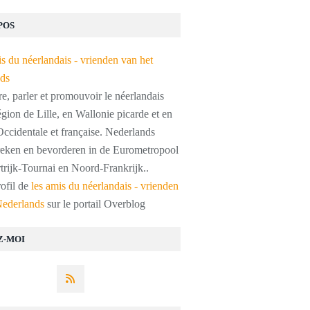
POS
, parler et promouvoir le néerlandais
égion de Lille, en Wallonie picarde et en
ccidentale et française. Nederlands
preken en bevorderen in de Eurometropool
trijk-Tournai en Noord-Frankrijk..
rofil de
les amis du néerlandais - vrienden
Nederlands
sur le portail Overblog
Z-MOI