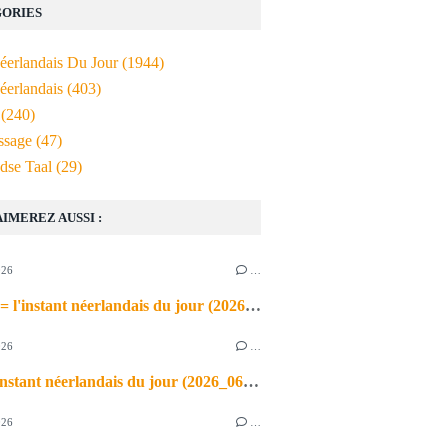
ORIES
Néerlandais Du Jour
(1944)
éerlandais
(403)
(240)
ssage
(47)
dse Taal
(29)
AIMEREZ AUSSI :
026
…
de airco = l'instant néerlandais du jour (2026_06_03)
026
…
heet = l'instant néerlandais du jour (2026_06_02)
026
…