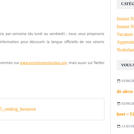
CATÉG
Instant 
Instant N
fois par semaine (du lundi au vendredi) ; nous vous proposons
Vacature
Apprenti
formation pour découvrir la langue officielle de nos voisins
Nederlan
s sommes sur
www.amisduneerlandais.org
, mais aussi sur Twitter
VOUS 
03/06/2
02/06/2
_onderg_besturen
11/03/2