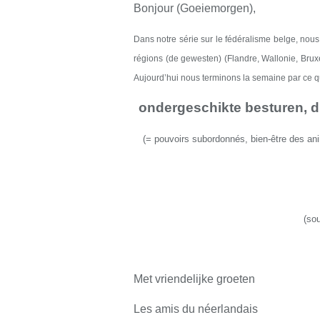
Bonjour (Goeiemorgen),
Dans notre série sur le
fédéralisme belge,
nou
régions
(de gewesten)
(Flandre, Wallonie, Brux
Aujourd’hui nous terminons la semaine par ce qu’
ondergeschikte besturen, di
(
=
pouvoirs subordonnés, bien-être des anim
(so
Met vriendelijke groeten
Les amis du néerlandais