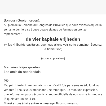
Bonjour (Goeiemorgen),
Au pied de la Colonne du Congrès de Bruxelles que nous avons évoquée la
semaine dernière se trouve quatre statues de femmes en bronze
représentant :
de vier kapitale vrijheden
(
= les 4 libertés capitales,
que nous allons
voir
cette semaine
.
É
coutez
le fichier son
)
(source:
pixabay
)
Met vriendelijke groeten
Les amis du néerlandais
PS:
Rappel : L’instant néerlandais du jour, c'est 5
fois par semaine (du lundi au
vendredi) ; nous vous proposons une remarque, un mot, une expression,
une information pour découvrir la langue officielle de nos voisins immédiats
(à quelques km de Lille).
N'hésitez pas à faire suivre le message. Nous sommes sur