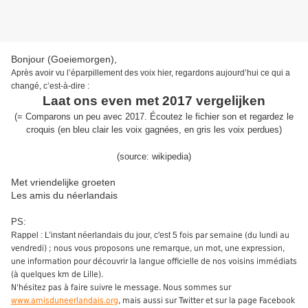
Bonjour (Goeiemorgen),
Après avoir vu l’éparpillement des voix hier, regardons aujourd’hui ce qui a
changé, c’est-à-dire
:
Laat ons even met 2017 vergelijken
(
=
Comparons un peu avec 2017
.
É
coutez le fichier son
et regardez le
croquis (en bleu clair les voix gagnées, en gris les voix perdues
)
(source:
wikipedia
)
Met vriendelijke groeten
Les amis du néerlandais
PS:
Rappel : L’instant néerlandais du jour, c'est 5
fois par semaine (du lundi au
vendredi) ; nous vous proposons une remarque, un mot, une expression,
une information pour découvrir la langue officielle de nos voisins immédiats
(à quelques km de Lille).
N'hésitez pas à faire suivre le message. Nous sommes sur
www.amisduneerlandais.org
, mais aussi sur Twitter et sur la page Facebook