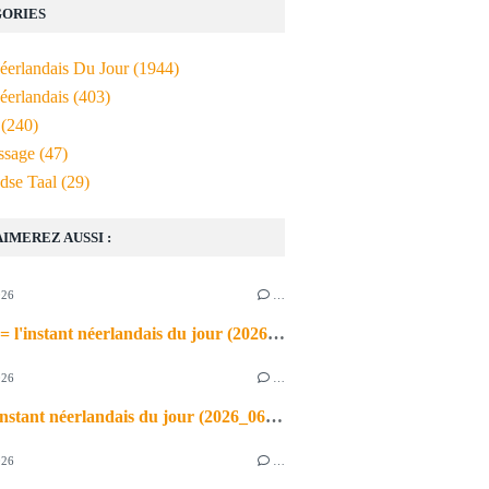
ORIES
Néerlandais Du Jour
(1944)
éerlandais
(403)
(240)
ssage
(47)
dse Taal
(29)
AIMEREZ AUSSI :
026
…
de airco = l'instant néerlandais du jour (2026_06_03)
026
…
heet = l'instant néerlandais du jour (2026_06_02)
026
…