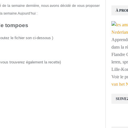
fé
de la semaine dernière
, nous avons décidé de vous proposer
À PRO
la semaine.
Aujourd’hui :
de tompoes
outez le fichier son ci-dessous
)
Apprendre
dans la r
Flandre O
leren, s
ù
vous trouverez également la recette
)
Lille-Kor
Voir le p
van het 
SUIVE