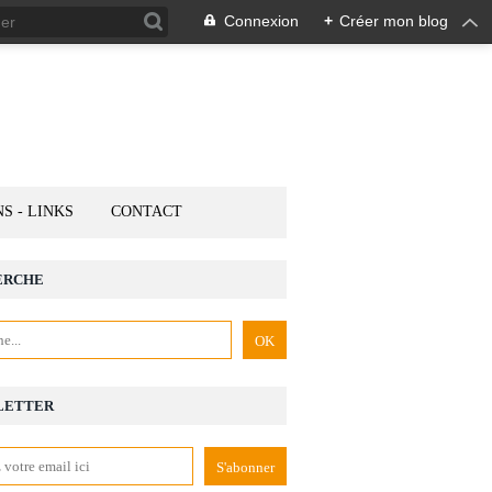
Connexion
+
Créer mon blog
NS - LINKS
CONTACT
ERCHE
LETTER