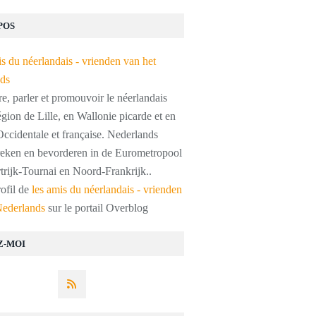
POS
, parler et promouvoir le néerlandais
égion de Lille, en Wallonie picarde et en
ccidentale et française. Nederlands
preken en bevorderen in de Eurometropool
trijk-Tournai en Noord-Frankrijk..
rofil de
les amis du néerlandais - vrienden
Nederlands
sur le portail Overblog
Z-MOI