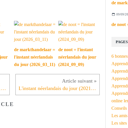
09/09/2
PAGES
de markthandelaar =
de noot = l'instant
6 bonnes 
jour
l'instant néerlandais
néerlandais du jour
Apprendr
du jour (2026_03_11)
(2024_09_09)
Apprendre
Apprendre
Apprendre
L'instant néerlandais du jour (2021_05_04): rijstevlaai
L'instant néerlandais du jour (2021_05_06): de appelflap
Apprendr
online le
ICLE
Conseils 
Les amis
Les sites