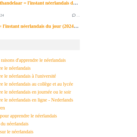
de markthandelaar = l'instant néerlandais du jour (2026_03_11)
024
…
de noot = l'instant néerlandais du jour (2024_09_09)
raisons d'apprendre le néerlandais
e le néerlandais
 le néerlandais à l'université
 le néerlandais au collège et au lycée
 le néerlandais en journée ou le soir
e le néerlandais en ligne - Nederlands
ren
pour apprendre le néerlandais
 du néerlandais
 sur le néerlandais