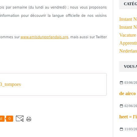
CATÉG
fois par semaine (du lundi au vendredi) ; nous vous proposons
formation pour découvrir la langue officielle de nos voisins
Instant 
Instant N
Vacature
s sommes sur
www.amisduneerlandais.org
, mais aussi sur Twitter
Apprenti
Nederlan
VOUS 
03/06/2
3_tompoes
02/06/2
st
0
11/03/2