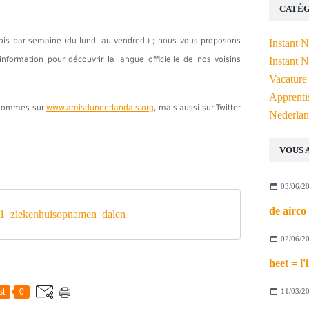
CATÉG
fois par semaine (du lundi au vendredi) ; nous vous proposons
Instant 
formation pour découvrir la langue officielle de nos voisins
Instant N
Vacature
Apprenti
s sommes sur
www.amisduneerlandais.org
, mais aussi sur Twitter
Nederlan
VOUS 
03/06/2
_ziekenhuisopnamen_dalen
02/06/2
st
0
11/03/2