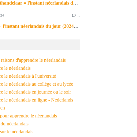
de markthandelaar = l'instant néerlandais du jour (2026_03_11)
024
…
de noot = l'instant néerlandais du jour (2024_09_09)
raisons d'apprendre le néerlandais
e le néerlandais
 le néerlandais à l'université
 le néerlandais au collège et au lycée
 le néerlandais en journée ou le soir
e le néerlandais en ligne - Nederlands
ren
pour apprendre le néerlandais
 du néerlandais
 sur le néerlandais