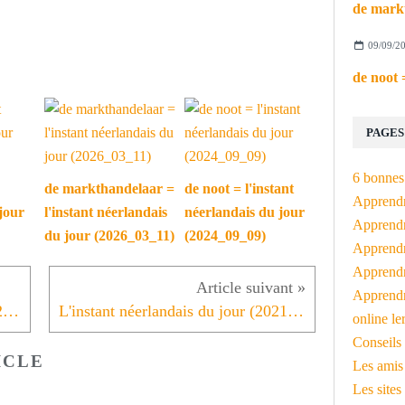
09/09/2
PAGES
6 bonnes 
de markthandelaar =
de noot = l'instant
Apprendr
jour
l'instant néerlandais
néerlandais du jour
Apprendre
du jour (2026_03_11)
(2024_09_09)
Apprendre
Apprendre
Apprendr
L'instant néerlandais du jour (22021_05_21): naakt tuinieren
L'instant néerlandais du jour (2021_05_25): We kussen elkaar niet meer
online le
Conseils 
ICLE
Les amis
Les sites