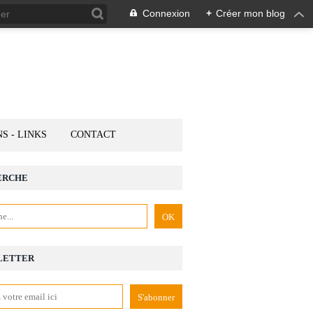
Connexion
+
Créer mon blog
NS - LINKS
CONTACT
ERCHE
LETTER