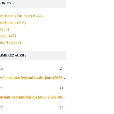
ORIES
Néerlandais Du Jour
(1944)
éerlandais
(403)
(240)
ssage
(47)
dse Taal
(29)
AIMEREZ AUSSI :
026
…
de airco = l'instant néerlandais du jour (2026_06_03)
026
…
heet = l'instant néerlandais du jour (2026_06_02)
026
…