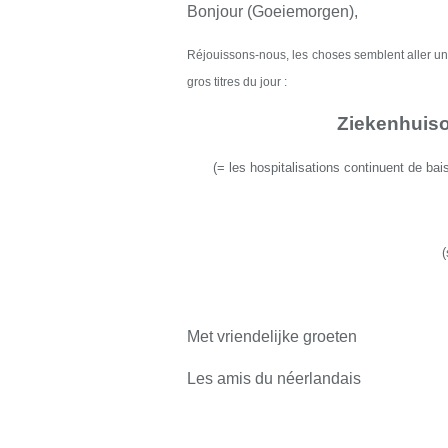
Bonjour (Goeiemorgen),
Réjouissons-nous, l
e
s choses semblent aller u
gros titres du jour :
Ziekenhuiso
(
=
l
es hospitalisations continuent de bai
Met vriendelijke groeten
Les amis du néerlandais