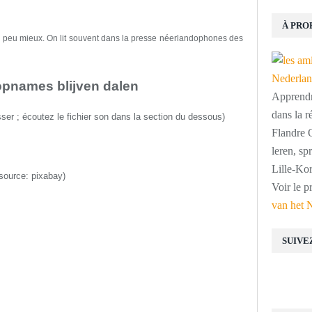
À PRO
n peu mieux. On lit souvent dans la presse néerlandophones des
pnames blijven dalen
Apprendre
dans la r
sser
;
écoutez le fichier son dans la section du dessous
)
Flandre O
leren, s
Lille-Kor
(source:
pixabay
)
Voir le p
van het 
SUIVE