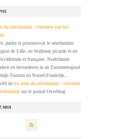
POS
, parler et promouvoir le néerlandais
égion de Lille, en Wallonie picarde et en
ccidentale et française. Nederlands
preken en bevorderen in de Eurometropool
trijk-Tournai en Noord-Frankrijk..
rofil de
les amis du néerlandais - vrienden
Nederlands
sur le portail Overblog
Z-MOI