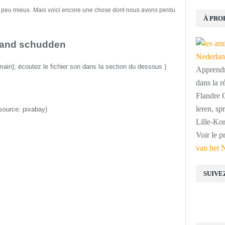
n peu mieux.
Mais voici e
ncore une chose dont nous avons perdu
À PRO
hand schudden
main)
;
écoutez le fichier son dans la section du dessous
)
Apprendre
dans la r
Flandre O
leren, s
(source:
pixabay
)
Lille-Kor
Voir le p
van het 
SUIVE