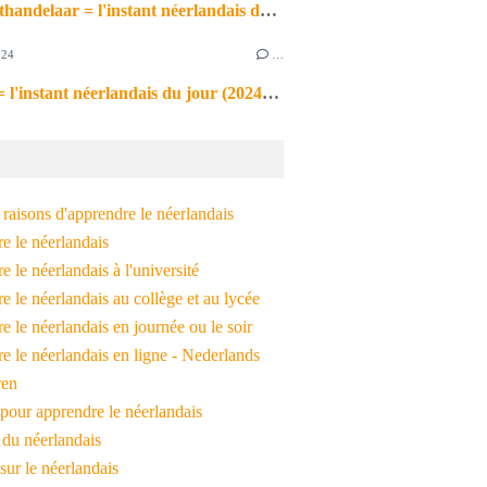
de markthandelaar = l'instant néerlandais du jour (2026_03_11)
024
…
de noot = l'instant néerlandais du jour (2024_09_09)
raisons d'apprendre le néerlandais
e le néerlandais
 le néerlandais à l'université
 le néerlandais au collège et au lycée
 le néerlandais en journée ou le soir
e le néerlandais en ligne - Nederlands
ren
pour apprendre le néerlandais
 du néerlandais
 sur le néerlandais