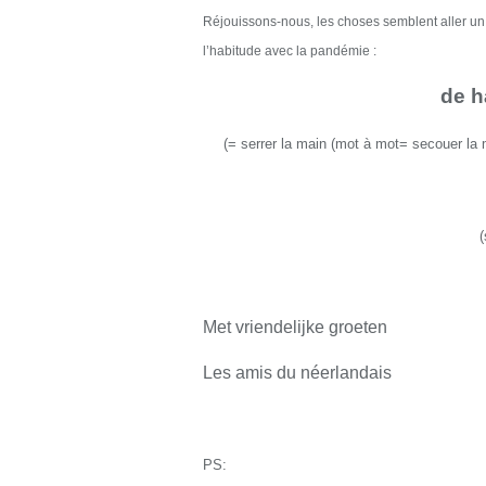
Réjouissons-nous, l
e
s choses semblent aller u
l’habitude avec la pandémie :
de 
(
=
serrer la main (mot à mot= secouer la 
Met vriendelijke groeten
Les amis du néerlandais
PS: