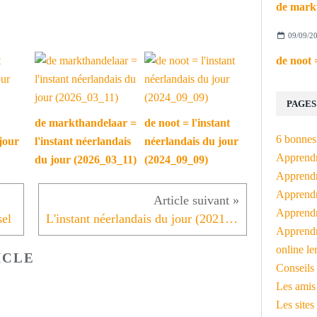
09/09/2
PAGES
de markthandelaar =
de noot = l'instant
6 bonnes 
jour
l'instant néerlandais
néerlandais du jour
Apprendr
du jour (2026_03_11)
(2024_09_09)
Apprendre
Apprendre
Apprendre
sel
L'instant néerlandais du jour (2021_05_28): een vuistje geven
Apprendr
online le
ICLE
Conseils 
Les amis
Les sites