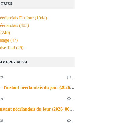
ORIES
Néerlandais Du Jour
(1944)
éerlandais
(403)
(240)
ssage
(47)
dse Taal
(29)
AIMEREZ AUSSI :
026
…
de airco = l'instant néerlandais du jour (2026_06_03)
026
…
heet = l'instant néerlandais du jour (2026_06_02)
026
…