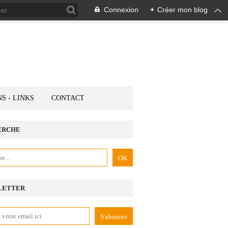
Connexion
+
Créer mon blog
NS - LINKS
CONTACT
ERCHE
LETTER