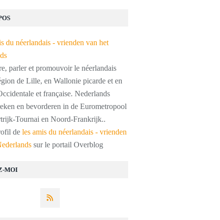
POS
, parler et promouvoir le néerlandais
égion de Lille, en Wallonie picarde et en
ccidentale et française. Nederlands
preken en bevorderen in de Eurometropool
trijk-Tournai en Noord-Frankrijk..
rofil de
les amis du néerlandais - vrienden
Nederlands
sur le portail Overblog
Z-MOI