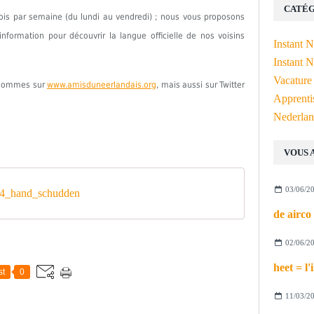
CATÉG
fois par semaine (du lundi au vendredi) ; nous vous proposons
formation pour découvrir la langue officielle de nos voisins
Instant 
Instant N
Vacature
s sommes sur
www.amisduneerlandais.org
, mais aussi sur Twitter
Apprenti
Nederlan
VOUS 
03/06/2
4_hand_schudden
02/06/2
st
0
11/03/2