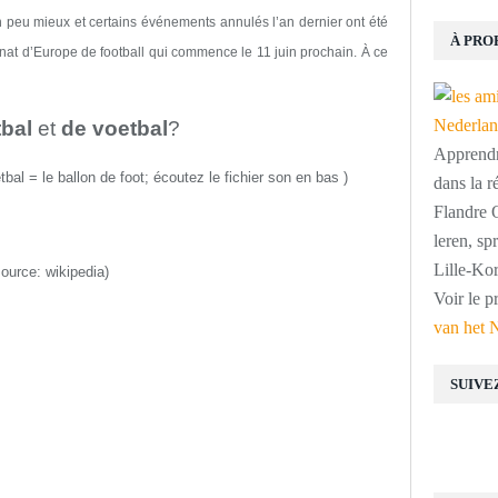
un peu mieux
et certains événements annulés l’an dernier ont été
À PRO
at d’Europe de football qui commence le 11 juin prochain. À ce
tbal
et
de voetbal
?
Apprendre
tbal = le ballon de foot
;
écoutez le fichier son en bas
)
dans la r
Flandre O
leren, s
Lille-Kor
source:
wikipedia
)
Voir le p
van het 
SUIVE