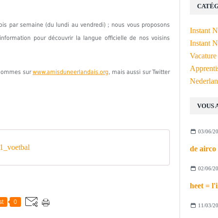
CATÉG
fois par semaine (du lundi au vendredi) ; nous vous proposons
Instant 
formation pour découvrir la langue officielle de nos voisins
Instant N
Vacature
Apprenti
s sommes sur
www.amisduneerlandais.org
, mais aussi sur Twitter
Nederlan
VOUS 
03/06/2
1_voetbal
02/06/2
st
0
11/03/2