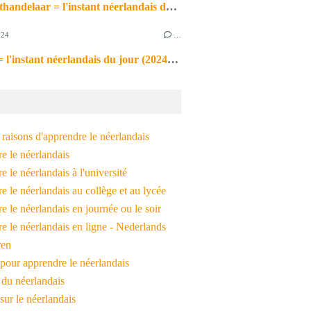
de markthandelaar = l'instant néerlandais du jour (2026_03_11)
024
…
de noot = l'instant néerlandais du jour (2024_09_09)
raisons d'apprendre le néerlandais
e le néerlandais
 le néerlandais à l'université
 le néerlandais au collège et au lycée
 le néerlandais en journée ou le soir
e le néerlandais en ligne - Nederlands
ren
pour apprendre le néerlandais
 du néerlandais
 sur le néerlandais