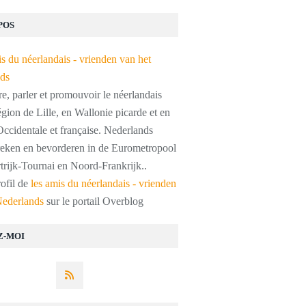
POS
, parler et promouvoir le néerlandais
égion de Lille, en Wallonie picarde et en
ccidentale et française. Nederlands
preken en bevorderen in de Eurometropool
trijk-Tournai en Noord-Frankrijk..
rofil de
les amis du néerlandais - vrienden
Nederlands
sur le portail Overblog
Z-MOI