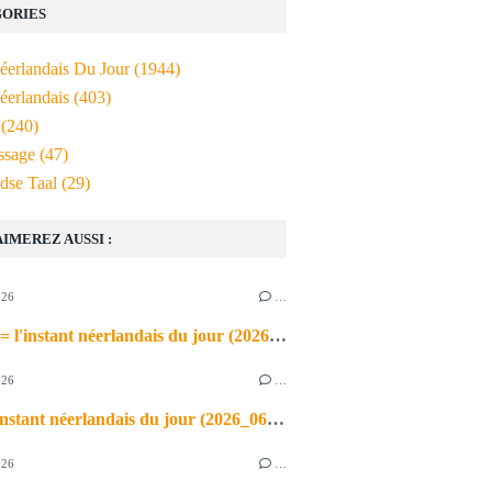
ORIES
Néerlandais Du Jour
(1944)
éerlandais
(403)
(240)
ssage
(47)
dse Taal
(29)
AIMEREZ AUSSI :
026
…
de airco = l'instant néerlandais du jour (2026_06_03)
026
…
heet = l'instant néerlandais du jour (2026_06_02)
026
…