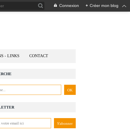
Connexion
+
Créer mon blog
NS - LINKS
CONTACT
ERCHE
LETTER