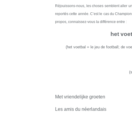
Réjouissons-nous, l
e
s choses semblent aller 
reportés cette année
.
C’est le cas du Championn
propos, connaissez-vous la différence entre
:
het voe
(
het voetbal
=
le jeu de football; de voe
(
Met vriendelijke groeten
Les amis du néerlandais