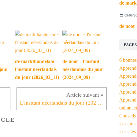
09/09/2
PAGES
6 bonnes 
de markthandelaar =
de noot = l'instant
Apprendr
jour
l'instant néerlandais
néerlandais du jour
Apprendre
du jour (2026_03_11)
(2024_09_09)
Apprendre
Apprendre
Apprendr
L'insttant néerlandais du jour (2021_06_01): wedstrijd
online le
Conseils 
ICLE
Les amis
Les sites