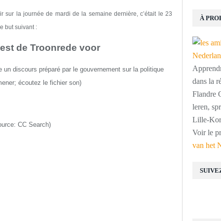
 sur la journée de mardi de la semaine dernière, c’était le 23
À PRO
e but suivant
:
eest de Troonrede voor
Apprendre
dire un discours préparé par le gouvernement sur la politique
dans la r
mener
;
écoutez le fichier son
)
Flandre O
leren, s
Lille-Kor
ource:
CC Search
)
Voir le p
van het 
SUIVE