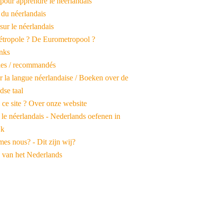
pour apprendre le néerlandais
 du néerlandais
 sur le néerlandais
tropole ? De Eurometropool ?
inks
iles / recommandés
r la langue néerlandaise / Boeken over de
dse taal
 ce site ? Over onze website
 le néerlandais - Nederlands oefenen in
jk
es nous? - Dit zijn wij?
 van het Nederlands