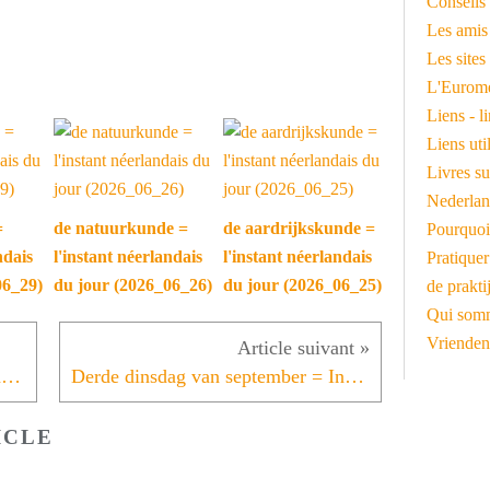
Conseils 
Les amis
Les sites
L'Euromé
Liens - l
Liens ut
Livres su
Nederlan
=
de natuurkunde =
de aardrijkskunde =
Pourquoi
ndais
l'instant néerlandais
l'instant néerlandais
Pratiquer
06_29)
du jour (2026_06_26)
du jour (2026_06_25)
de prakti
Qui somm
Vrienden
de Ridderzaal = l'instant néerlandais du jour (2021_09_28)
Derde dinsdag van september = Instant néerlandais du jour (2021_09_30)
ICLE