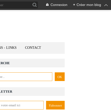
Connexion
+
Créer mon blog
NS - LINKS
CONTACT
ERCHE
LETTER