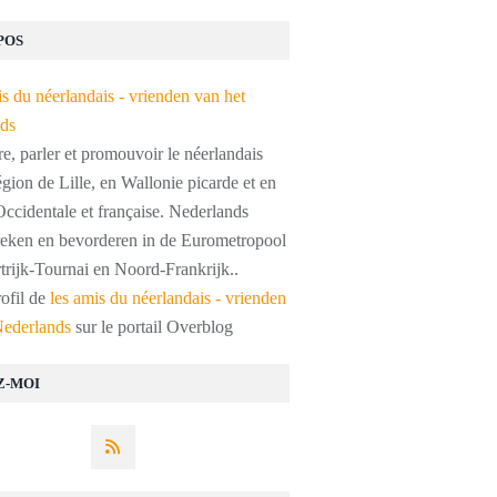
POS
, parler et promouvoir le néerlandais
égion de Lille, en Wallonie picarde et en
ccidentale et française. Nederlands
preken en bevorderen in de Eurometropool
trijk-Tournai en Noord-Frankrijk..
rofil de
les amis du néerlandais - vrienden
Nederlands
sur le portail Overblog
Z-MOI