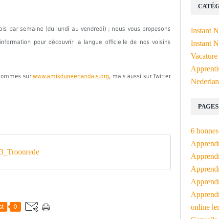
CATÉG
fois par semaine (du lundi au vendredi) ; nous vous proposons
Instant 
formation pour découvrir la langue officielle de nos voisins
Instant N
Vacature
Apprenti
s sommes sur
www.amisduneerlandais.org
, mais aussi sur Twitter
Nederlan
PAGES
6 bonnes 
Apprendr
3_Troonrede
Apprendre
Apprendre
Apprendre
Apprendr
online le
st
0