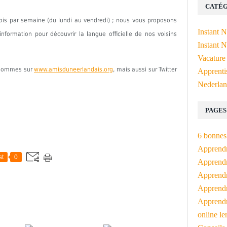
CATÉG
fois par semaine (du lundi au vendredi) ; nous vous proposons
Instant 
formation pour découvrir la langue officielle de nos voisins
Instant N
Vacature
s sommes sur
www.amisduneerlandais.org
, mais aussi sur Twitter
Apprenti
Nederlan
PAGES
6 bonnes 
Apprendr
st
0
Apprendre
Apprendre
Apprendre
Apprendr
online le