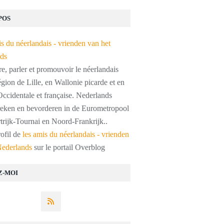
POS
, parler et promouvoir le néerlandais
égion de Lille, en Wallonie picarde et en
ccidentale et française. Nederlands
preken en bevorderen in de Eurometropool
trijk-Tournai en Noord-Frankrijk..
rofil de
les amis du néerlandais - vrienden
Nederlands
sur le portail Overblog
Z-MOI