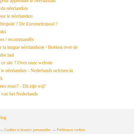
pour apprendre le néerlandais
 du néerlandais
 sur le néerlandais
tropole ? De Eurometropool ?
inks
iles / recommandés
r la langue néerlandaise / Boeken over de
dse taal
 ce site ? Over onze website
 le néerlandais - Nederlands oefenen in
jk
es nous? - Dit zijn wij?
 van het Nederlands
log
Cookies et données personnelles
Préférences cookies