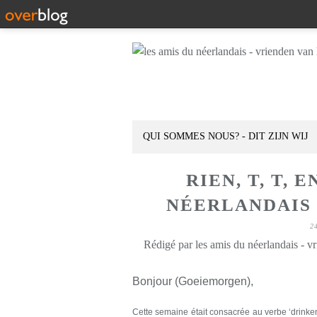
QUI SOMMES NOUS? - DIT ZIJN WIJ
RIEN, T, T, 
NÉERLANDAIS D
2
Rédigé par les amis du néerlandais - v
Bonjour (Goeiemorgen),
Cette semaine
était
consacrée
au verbe ‘drinken