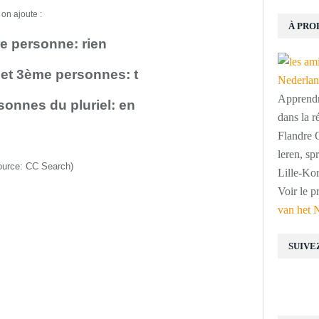
 on ajoute :
À PRO
re personne: rien
et 3ème personnes: t
Apprendre
sonnes du pluriel: en
dans la r
Flandre O
leren, s
ource:
CC Search
)
Lille-Kor
Voir le p
van het 
SUIVE