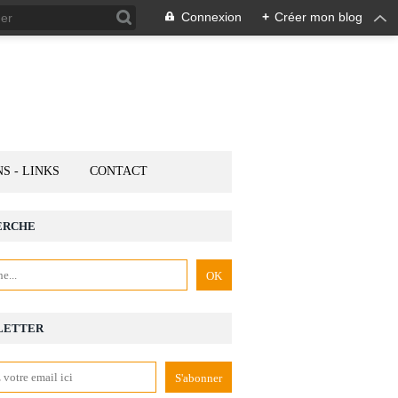
Connexion
+
Créer mon blog
NS - LINKS
CONTACT
ERCHE
LETTER