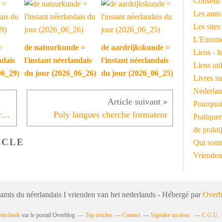
Conseils 
Les amis
Les sites
L'Euromé
=
de natuurkunde =
de aardrijkskunde =
Liens - l
ndais
l'instant néerlandais
l'instant néerlandais
Liens ut
06_29)
du jour (2026_06_26)
du jour (2026_06_25)
Livres su
Nederlan
Pourquoi
wij/jullie/zij drinken = instant néerlandais du jour (2021_09_23)
Poly langues cherche formateur
Pratiquer
de prakti
ICLE
Qui somm
Vrienden
 amis du néerlandais I vrienden van het nederlands - Hébergé par
Overb
ederlands
sur le portail Overblog
Top articles
Contact
Signaler un abus
C.G.U.