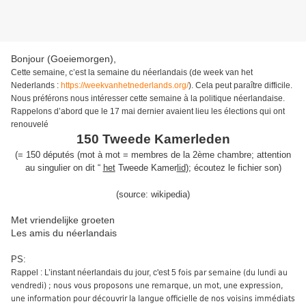
Bonjour (Goeiemorgen),
Cette semaine,
c’est la semaine du néerlandais (de week van het
Nederlands :
https://weekvanhetnederlands.org/
)
.
Cela peut paraître difficile.
Nous préférons nous intéresser cette semaine à la politique néerlandaise.
Rappelons d’abord que l
e 17 mai dernier avaient lieu
les élections qui ont
renouvelé
150 Tweede Kamerleden
(
=
150 députés (mot à mot = membres de la 2ème chambre
;
attention
au singulier on dit “
het
Tweede Kamer
lid
);
écoutez le fichier son
)
(source:
wikipedia
)
Met vriendelijke groeten
Les amis du néerlandais
PS:
Rappel : L’instant néerlandais du jour, c'est 5
fois par semaine (du lundi au
vendredi) ; nous vous proposons une remarque, un mot, une expression,
une information pour découvrir la langue officielle de nos voisins immédiats