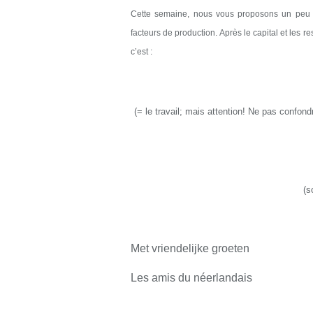
Cette semaine,
nous
vous proposons un peu (
facteurs de production.
Après le capital
et les r
c’est
:
(
= le
travail; mais attention! Ne pas confon
(s
Met vriendelijke groeten
Les amis du néerlandais