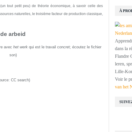
un tout petit peu) de théorie économique
, à savoir celle des
À PRO
essources naturelles, le troisième facteur de production classique,
de arbeid
Apprendre
dre avec
het werk
qui est le travail concret
;
écoutez le fichier
dans la r
son
)
Flandre O
leren, s
Lille-Kor
Voir le p
ource:
CC search
)
van het 
SUIVE