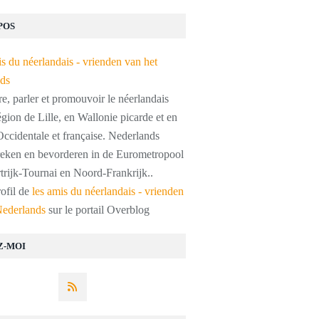
POS
, parler et promouvoir le néerlandais
égion de Lille, en Wallonie picarde et en
ccidentale et française. Nederlands
preken en bevorderen in de Eurometropool
trijk-Tournai en Noord-Frankrijk..
rofil de
les amis du néerlandais - vrienden
Nederlands
sur le portail Overblog
Z-MOI