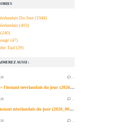
ORIES
Néerlandais Du Jour
(1944)
éerlandais
(403)
(240)
ssage
(47)
dse Taal
(29)
AIMEREZ AUSSI :
026
…
de airco = l'instant néerlandais du jour (2026_06_03)
026
…
heet = l'instant néerlandais du jour (2026_06_02)
026
…