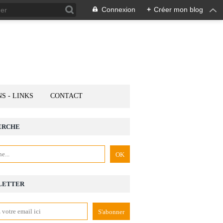
Connexion
+
Créer mon blog
NS - LINKS
CONTACT
ERCHE
LETTER