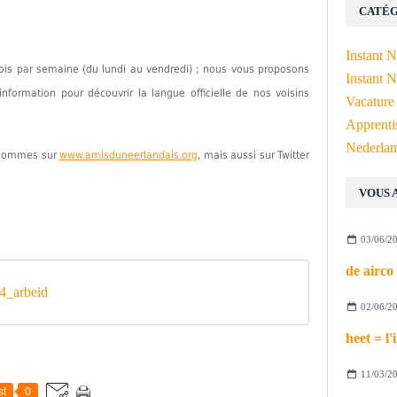
CATÉG
Instant 
fois par semaine (du lundi au vendredi) ; nous vous proposons
Instant N
formation pour découvrir la langue officielle de nos voisins
Vacature
Apprenti
Nederlan
s sommes sur
www.amisduneerlandais.org
, mais aussi sur Twitter
VOUS 
03/06/2
4_arbeid
02/06/2
11/03/2
st
0