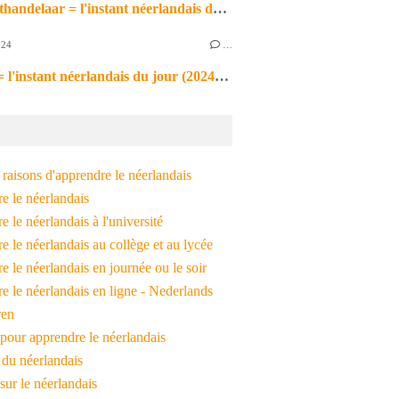
de markthandelaar = l'instant néerlandais du jour (2026_03_11)
024
…
de noot = l'instant néerlandais du jour (2024_09_09)
raisons d'apprendre le néerlandais
e le néerlandais
 le néerlandais à l'université
 le néerlandais au collège et au lycée
 le néerlandais en journée ou le soir
e le néerlandais en ligne - Nederlands
ren
pour apprendre le néerlandais
 du néerlandais
 sur le néerlandais