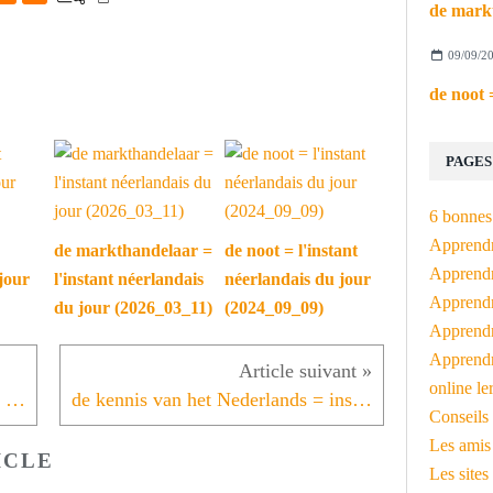
09/09/2
PAGES
6 bonnes 
Apprendr
de markthandelaar =
de noot = l'instant
Apprendre
jour
l'instant néerlandais
néerlandais du jour
Apprendre
du jour (2026_03_11)
(2024_09_09)
Apprendre
Apprendr
online le
natuurlijke hulpbronnen = l'instant néerlandais du jour (2021_10_27)
de kennis van het Nederlands = instant néerlandais du jour (2021_10_29)
Conseils 
Les amis
ICLE
Les sites