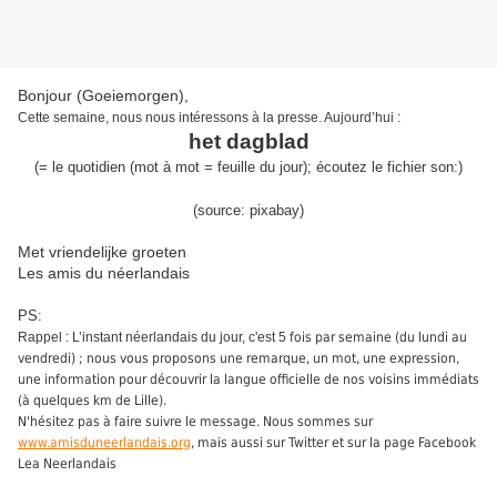
Bonjour (Goeiemorgen),
Cette semaine,
nous
nous intéressons
à la presse
.
Aujourd’hui :
het dagblad
(
= l
e quotidien (mot à mot = feuille du jour)
;
écoutez le fichier son:
)
(source:
pixabay
)
Met vriendelijke groeten
Les amis du néerlandais
PS:
Rappel : L’instant néerlandais du jour, c'est 5
fois par semaine (du lundi au
vendredi) ; nous vous proposons une remarque, un mot, une expression,
une information pour découvrir la langue officielle de nos voisins immédiats
(à quelques km de Lille).
N'hésitez pas à faire suivre le message. Nous sommes sur
www.amisduneerlandais.org
, mais aussi sur Twitter et sur la page Facebook
Lea Neerlandais