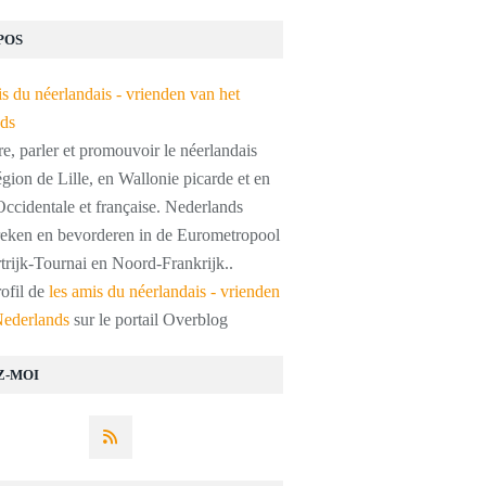
POS
, parler et promouvoir le néerlandais
égion de Lille, en Wallonie picarde et en
ccidentale et française. Nederlands
preken en bevorderen in de Eurometropool
trijk-Tournai en Noord-Frankrijk..
rofil de
les amis du néerlandais - vrienden
Nederlands
sur le portail Overblog
Z-MOI