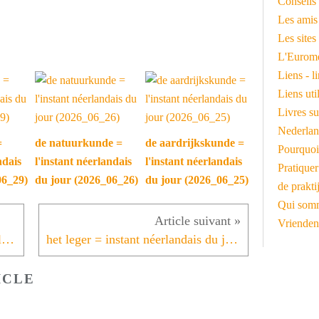
Conseils 
Les amis
Les sites
L'Euromé
Liens - l
Liens ut
Livres su
Nederlan
=
de natuurkunde =
de aardrijkskunde =
Pourquoi
ndais
l'instant néerlandais
l'instant néerlandais
Pratiquer
06_29)
du jour (2026_06_26)
du jour (2026_06_25)
de prakti
Qui somm
Vrienden
een coalitie vormen = instant néerlandais du jour (2021_10_07)
het leger = instant néerlandais du jour (2021_10_11)
ICLE