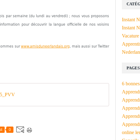
CATÉG
fois par semaine (du lundi au vendredi) ; nous vous proposons
Instant 
formation pour découvrir la langue officielle de nos voisins
Instant N
Vacature
Apprenti
s sommes sur
www.amisduneerlandais.org
, mais aussi sur Twitter
Nederlan
PAGES
6 bonnes 
Apprendr
_5_PVV
Apprendre
Apprendre
Apprendre
Apprendr
st
0
online le