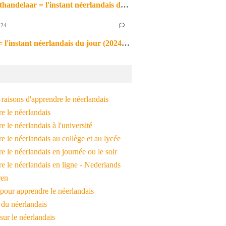
de markthandelaar = l'instant néerlandais du jour (2026_03_11)
024
…
de noot = l'instant néerlandais du jour (2024_09_09)
raisons d'apprendre le néerlandais
e le néerlandais
 le néerlandais à l'université
 le néerlandais au collège et au lycée
 le néerlandais en journée ou le soir
e le néerlandais en ligne - Nederlands
ren
pour apprendre le néerlandais
 du néerlandais
 sur le néerlandais