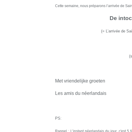
Cette semaine, nous préparons l’arrivée de Saint-
De intoc
(
=
L’arrivée de Sa
(
Met vriendelijke groeten
Les amis du néerlandais
PS:
Rappel : L’instant néerlandais du jour, c'est 5