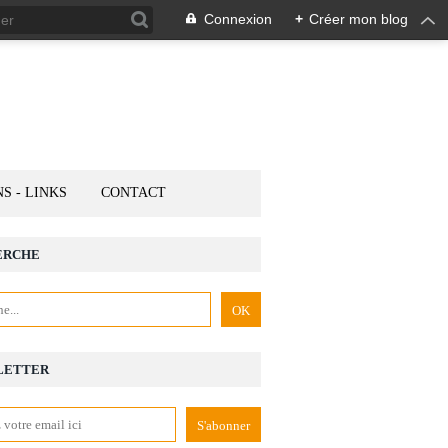
Connexion
+
Créer mon blog
NS - LINKS
CONTACT
ERCHE
LETTER