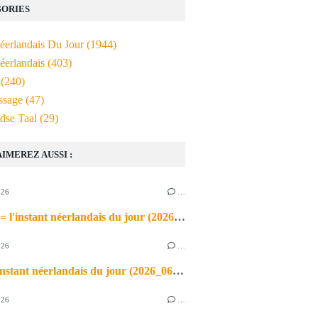
ORIES
Néerlandais Du Jour
(1944)
éerlandais
(403)
(240)
ssage
(47)
dse Taal
(29)
AIMEREZ AUSSI :
026
…
de airco = l'instant néerlandais du jour (2026_06_03)
026
…
heet = l'instant néerlandais du jour (2026_06_02)
026
…