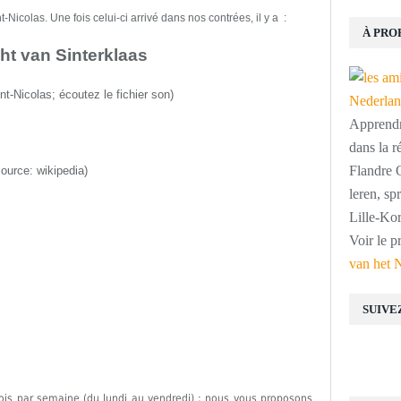
Nicolas. Une fois celui-ci arrivé dans nos contrées, il y a :
À PRO
ht van Sinterklaas
int-Nicolas
;
écoutez le fichier son
)
Apprendre
dans la r
Flandre O
source:
wikipedia
)
leren, s
Lille-Kor
Voir le p
van het 
SUIVE
fois par semaine (du lundi au vendredi) ; nous vous proposons