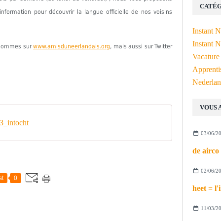
CATÉG
formation pour découvrir la langue officielle de nos voisins
Instant 
Instant N
s sommes sur
www.amisduneerlandais.org
, mais aussi sur Twitter
Vacature
Apprenti
Nederlan
VOUS 
_intocht
03/06/2
02/06/2
st
0
11/03/2