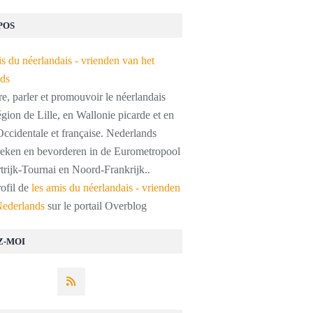
POS
, parler et promouvoir le néerlandais
égion de Lille, en Wallonie picarde et en
ccidentale et française. Nederlands
preken en bevorderen in de Eurometropool
trijk-Tournai en Noord-Frankrijk..
rofil de
les amis du néerlandais - vrienden
Nederlands
sur le portail Overblog
Z-MOI