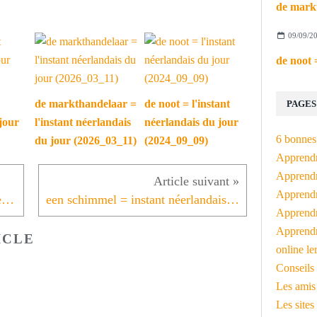
09/09/2
de markthandelaar =
de noot = l'instant
PAGES
jour
l'instant néerlandais
néerlandais du jour
6 bonnes 
du jour (2026_03_11)
(2024_09_09)
Apprendr
Apprendre
Apprendre
stoomboot uit Spanje = instant néerlandais du jour (2021_11_30)
een schimmel = instant néerlandais du jour (2021_12_02)
Apprendre
Apprendr
ICLE
online le
Conseils 
Les amis
Les sites