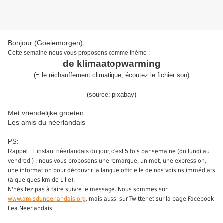
Bonjour (Goeiemorgen),
Cette
semaine
nous vous proposons comme thème :
de klimaatopwarming
(
= l
e réchauffement climatique
;
écoutez le fichier son
)
(source:
pixabay
)
Met vriendelijke groeten
Les amis du néerlandais
PS:
Rappel : L’instant néerlandais du jour, c'est 5
fois par semaine (du lundi au
vendredi) ; nous vous proposons une remarque, un mot, une expression,
une information pour découvrir la langue officielle de nos voisins immédiats
(à quelques km de Lille).
N'hésitez pas à faire suivre le message. Nous sommes sur
www.amisduneerlandais.org
, mais aussi sur Twitter et sur la page Facebook
Lea Neerlandais