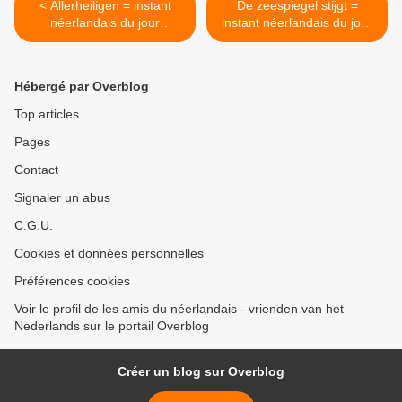
< Allerheiligen = instant
De zeespiegel stijgt =
néerlandais du jour
instant néerlandais du jour
(2021_11_01
(2021_11_03) >
Hébergé par Overblog
Top articles
Pages
Contact
Signaler un abus
C.G.U.
Cookies et données personnelles
Préférences cookies
Voir le profil de les amis du néerlandais - vrienden van het
Nederlands sur le portail Overblog
Créer un blog sur Overblog