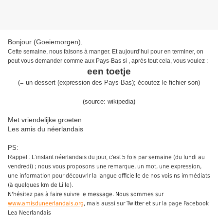
Bonjour (Goeiemorgen),
Cette semaine, nous
faisons à
manger.
Et aujourd’hui pour en terminer, on
peut vous demander comme aux Pays-Bas si , après tout cela, vous voulez
:
een toetje
(
=
un dessert
(expression des Pays-Bas)
;
écoutez le fichier son
)
(source:
wikipedia
)
Met vriendelijke groeten
Les amis du néerlandais
PS:
Rappel : L’instant néerlandais du jour, c'est 5
fois par semaine (du lundi au
vendredi) ; nous vous proposons une remarque, un mot, une expression,
une information pour découvrir la langue officielle de nos voisins immédiats
(à quelques km de Lille).
N'hésitez pas à faire suivre le message. Nous sommes sur
www.amisduneerlandais.org
, mais aussi sur Twitter et sur la page Facebook
Lea Neerlandais