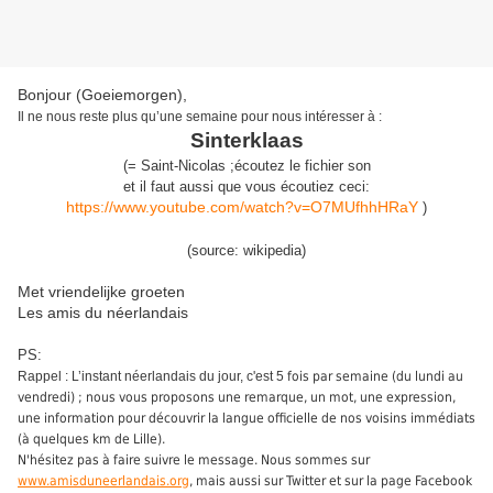
Bonjour (Goeiemorgen),
Il ne nous reste plus qu’une semaine pour nous intéresser à
:
Sinterklaas
(
= Saint-Nicolas
;
écoutez le fichier son
et il faut aussi que vous écoutiez ceci:
https://www.youtube.com/watch?v=O7MUfhhHRaY
)
(source:
wikipedia
)
Met vriendelijke groeten
Les amis du néerlandais
PS:
Rappel : L’instant néerlandais du jour, c'est 5
fois par semaine (du lundi au
vendredi) ; nous vous proposons une remarque, un mot, une expression,
une information pour découvrir la langue officielle de nos voisins immédiats
(à quelques km de Lille).
N'hésitez pas à faire suivre le message. Nous sommes sur
www.amisduneerlandais.org
, mais aussi sur Twitter et sur la page Facebook