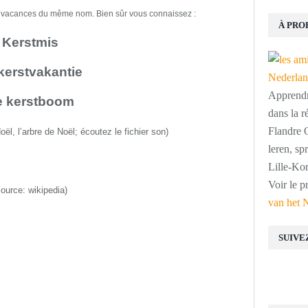
es vacances du même nom. Bien sûr vous connaissez :
À PRO
Kerstmis
kerstvakantie
Apprendre
e kerstboom
dans la r
Flandre O
Noël,
l’arbre de Noël
;
écoutez le fichier son
)
leren, s
Lille-Kor
Voir le p
source:
wikipedia
)
van het 
SUIVE