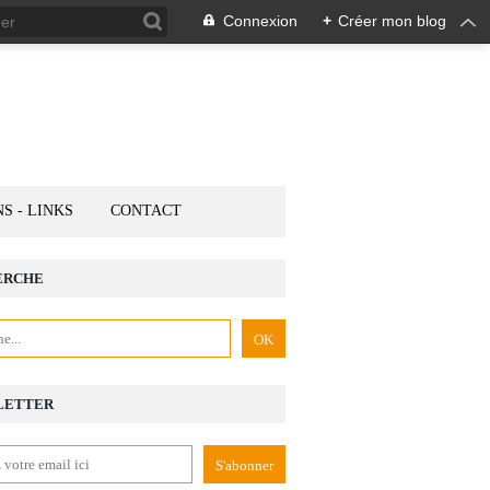
Connexion
+
Créer mon blog
NS - LINKS
CONTACT
ERCHE
LETTER