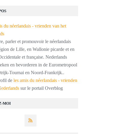
POS
, parler et promouvoir le néerlandais
égion de Lille, en Wallonie picarde et en
ccidentale et française. Nederlands
preken en bevorderen in de Eurometropool
trijk-Tournai en Noord-Frankrijk..
rofil de
les amis du néerlandais - vrienden
Nederlands
sur le portail Overblog
Z-MOI