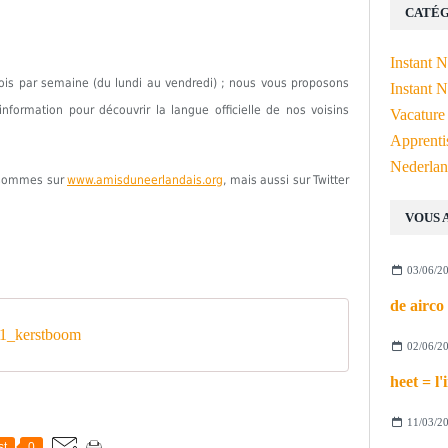
CATÉG
Instant 
fois par semaine (du lundi au vendredi) ; nous vous proposons
Instant N
formation pour découvrir la langue officielle de nos voisins
Vacature
Apprenti
Nederlan
s sommes sur
www.amisduneerlandais.org
, mais aussi sur Twitter
VOUS 
03/06/2
1_kerstboom
02/06/2
11/03/2
st
0