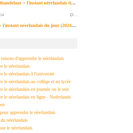
de markthandelaar = l'instant néerlandais du jour (2026_03_11)
024
…
de noot = l'instant néerlandais du jour (2024_09_09)
raisons d'apprendre le néerlandais
e le néerlandais
 le néerlandais à l'université
 le néerlandais au collège et au lycée
 le néerlandais en journée ou le soir
e le néerlandais en ligne - Nederlands
ren
pour apprendre le néerlandais
 du néerlandais
 sur le néerlandais