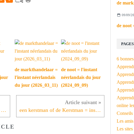
09/09/2
PAGES
6 bonnes 
Apprendr
de markthandelaar =
de noot = l'instant
Apprendre
jour
l'instant néerlandais
néerlandais du jour
Apprendre
du jour (2026_03_11)
(2024_09_09)
Apprendre
Apprendr
online le
het tentamen = instant néerlandais du jour (2021_12_10)
een kerstman of de Kerstman = instant néerlandais du jour (2021_12_14)
Conseils 
Les amis
ICLE
Les sites