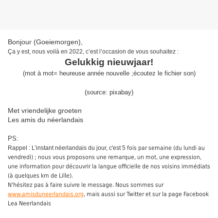
Bonjour (Goeiemorgen),
Ça y est, nous voilà en 2022, c’est l’occasion de vous souhaitez :
Gelukkig nieuwjaar!
(
mot à mot
=
heureuse année nouvelle
;
écoutez le fichier son
)
(source:
pixabay
)
Met vriendelijke groeten
Les amis du néerlandais
PS:
Rappel : L’instant néerlandais du jour, c'est 5
fois par semaine (du lundi au
vendredi) ; nous vous proposons une remarque, un mot, une expression,
une information pour découvrir la langue officielle de nos voisins immédiats
(à quelques km de Lille).
N'hésitez pas à faire suivre le message. Nous sommes sur
www.amisduneerlandais.org
, mais aussi sur Twitter et sur la page Facebook
Lea Neerlandais