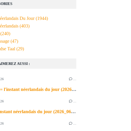
ORIES
Néerlandais Du Jour
(1944)
éerlandais
(403)
(240)
ssage
(47)
dse Taal
(29)
AIMEREZ AUSSI :
026
…
de airco = l'instant néerlandais du jour (2026_06_03)
026
…
heet = l'instant néerlandais du jour (2026_06_02)
026
…