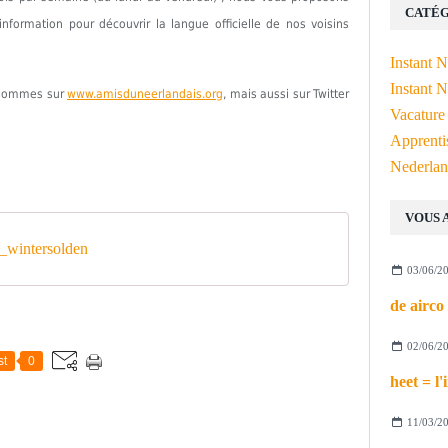
CATÉG
formation pour découvrir la langue officielle de nos voisins
Instant 
Instant N
s sommes sur
www.amisduneerlandais.org
, mais aussi sur Twitter
Vacature
Apprenti
Nederlan
VOUS 
wintersolden
03/06/2
02/06/2
st
0
11/03/2