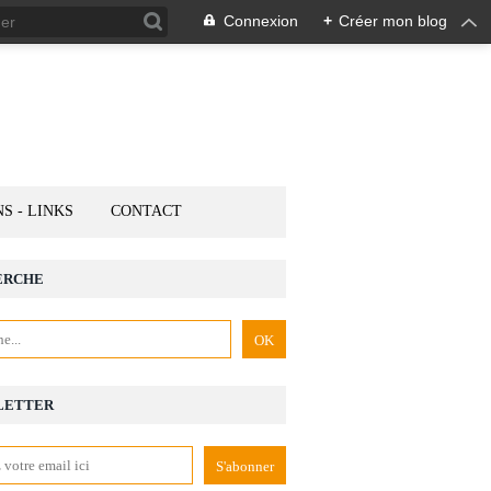
Connexion
+
Créer mon blog
NS - LINKS
CONTACT
ERCHE
LETTER