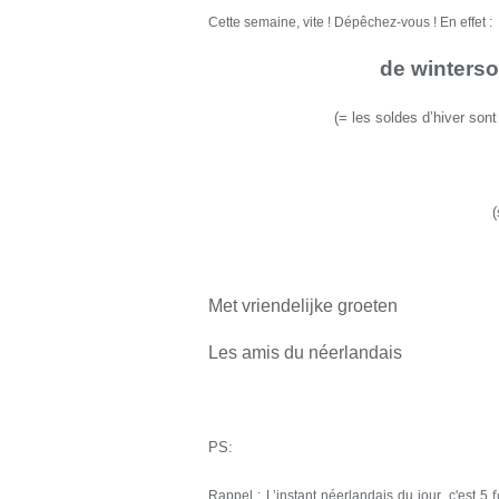
Cette semaine,
vite ! Dépêchez-vous ! En effet :
de wintersol
(
=
les soldes d’hiver son
Met vriendelijke groeten
Les amis du néerlandais
PS:
Rappel : L’instant néerlandais du jour, c'est 5