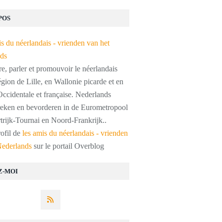
POS
, parler et promouvoir le néerlandais
égion de Lille, en Wallonie picarde et en
ccidentale et française. Nederlands
preken en bevorderen in de Eurometropool
trijk-Tournai en Noord-Frankrijk..
rofil de
les amis du néerlandais - vrienden
Nederlands
sur le portail Overblog
Z-MOI