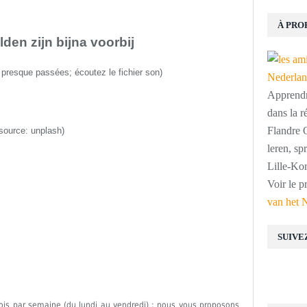
À PRO
den zijn bijna voorbij
t presque passées
;
écoute
z
le
fichier son
)
Apprendre
dans la r
Flandre O
(source:
unplash
)
leren, s
Lille-Kor
Voir le p
van het 
SUIVE
fois par semaine (du lundi au vendredi) ; nous vous proposons