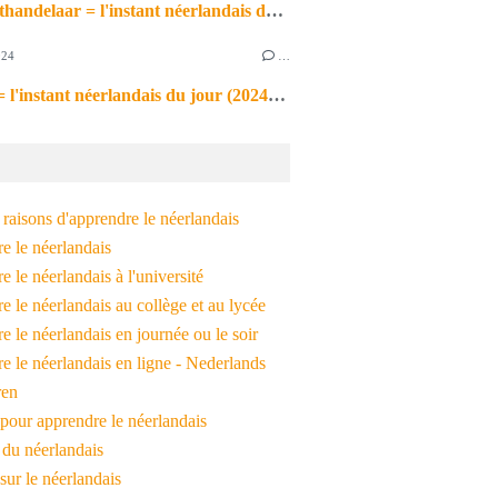
de markthandelaar = l'instant néerlandais du jour (2026_03_11)
024
…
de noot = l'instant néerlandais du jour (2024_09_09)
raisons d'apprendre le néerlandais
e le néerlandais
 le néerlandais à l'université
 le néerlandais au collège et au lycée
 le néerlandais en journée ou le soir
e le néerlandais en ligne - Nederlands
ren
pour apprendre le néerlandais
 du néerlandais
 sur le néerlandais