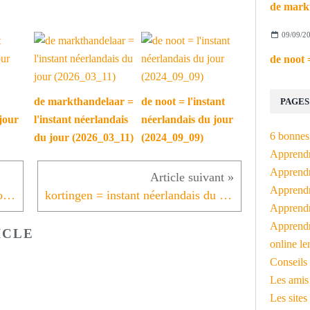
09/09/2
de markthandelaar =
de noot = l'instant
PAGES
jour
l'instant néerlandais
néerlandais du jour
6 bonnes 
du jour (2026_03_11)
(2024_09_09)
Apprendr
Apprendre
Apprendre
de vlaai = instant néerlandais du jour (2022_01_28)
kortingen = instant néerlandais du jour (2022_02_01)
Apprendre
Apprendr
ICLE
online le
Conseils 
Les amis
Les sites