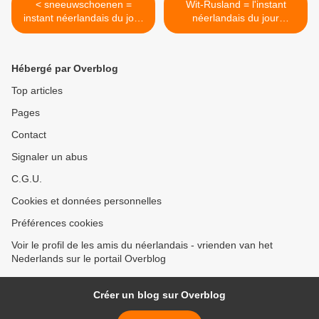
< sneeuwschoenen =
Wit-Rusland = l'instant
instant néerlandais du jour
néerlandais du jour
(2022_02_25)
(2022_02_01) >
Hébergé par Overblog
Top articles
Pages
Contact
Signaler un abus
C.G.U.
Cookies et données personnelles
Préférences cookies
Voir le profil de les amis du néerlandais - vrienden van het
Nederlands sur le portail Overblog
Créer un blog sur Overblog