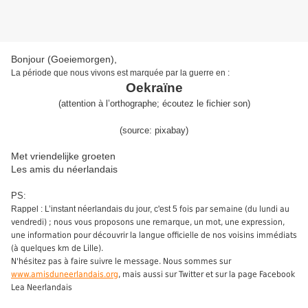
Bonjour (Goeiemorgen),
La période que nous vivons est marquée par la guerre en :
Oekraïne
(
attention à l’orthographe
;
écoute
z
le
fichier son
)
(source:
pixabay
)
Met vriendelijke groeten
Les amis du néerlandais
PS:
Rappel : L’instant néerlandais du jour, c'est 5
fois par semaine (du lundi au
vendredi) ; nous vous proposons une remarque, un mot, une expression,
une information pour découvrir la langue officielle de nos voisins immédiats
(à quelques km de Lille).
N'hésitez pas à faire suivre le message. Nous sommes sur
www.amisduneerlandais.org
, mais aussi sur Twitter et sur la page Facebook
Lea Neerlandais