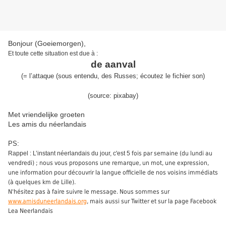
Bonjour (Goeiemorgen),
Et toute cette situation est due à :
de aanval
(
= l’
attaque (sous entendu, des Russes
;
écoute
z
le
fichier son
)
(source:
pixabay
)
Met vriendelijke groeten
Les amis du néerlandais
PS:
Rappel : L’instant néerlandais du jour, c'est 5
fois par semaine (du lundi au
vendredi) ; nous vous proposons une remarque, un mot, une expression,
une information pour découvrir la langue officielle de nos voisins immédiats
(à quelques km de Lille).
N'hésitez pas à faire suivre le message. Nous sommes sur
www.amisduneerlandais.org
, mais aussi sur Twitter et sur la page Facebook
Lea Neerlandais