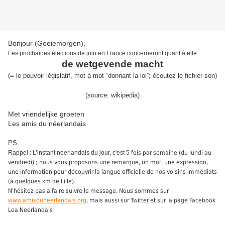
Bonjour (Goeiemorgen),
Les prochaines élections de juin en France concerneront quant à elle :
de wetgevende macht
(=
le pouvoir
législatif
,
mot à mot “donnant la loi”
;
écoute
z
le
fichier son
)
(source:
wikipedia
)
Met vriendelijke groeten
Les amis du néerlandais
PS:
Rappel : L’instant néerlandais du jour, c'est 5
fois par semaine (du lundi au
vendredi) ; nous vous proposons une remarque, un mot, une expression,
une information pour découvrir la langue officielle de nos voisins immédiats
(à quelques km de Lille).
N'hésitez pas à faire suivre le message. Nous sommes sur
www.amisduneerlandais.org
, mais aussi sur Twitter et sur la page Facebook
Lea Neerlandais