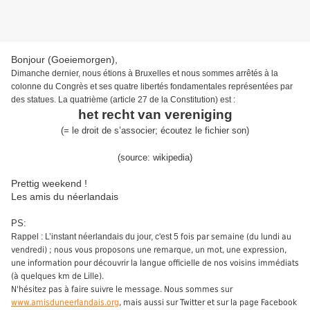
Bonjour (Goeiemorgen),
Dimanche dernier, nous étions à Bruxelles et nous sommes arrêtés à la
colonne du Congrès et ses quatre libertés fondamentales représentées par
des statues. La quatrième (article 27 de la Constitution) est :
het recht van vereniging
(
=
l
e droit de s’associer
;
écoute
z
le
fichier son
)
(source:
wikipedia
)
Prettig weekend !
Les amis du néerlandais
PS:
Rappel : L’instant néerlandais du jour, c'est 5
fois par semaine (du lundi au
vendredi) ; nous vous proposons une remarque, un mot, une expression,
une information pour découvrir la langue officielle de nos voisins immédiats
(à quelques km de Lille).
N'hésitez pas à faire suivre le message. Nous sommes sur
www.amisduneerlandais.org
, mais aussi sur Twitter et sur la page Facebook