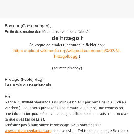
Bonjour (Goeiemorgen),
En fin de semaine dernière, nous avons eu affaire à:
de hittegolf
(
l
a vague de chaleur
;
écoute
z
le
fichier son:
https://upload.wikimedia.org/wikipedia/commons/0/02/Nl-
hittegolf.ogg
)
(source:
pixabay
)
Prettige (koele) dag !
Les amis du néerlandais
PS:
Rappel : L’instant néerlandais du jour, c'est 5
fois par semaine (du lundi au
vendredi) ; nous vous proposons une remarque, un mot, une expression,
une information pour découvrir la langue officielle de nos voisins immédiats
(à quelques km de Lille).
N'hésitez pas à faire suivre le message. Nous sommes sur
www.amisduneerlandais.org
, mais aussi sur Twitter et sur la page Facebook