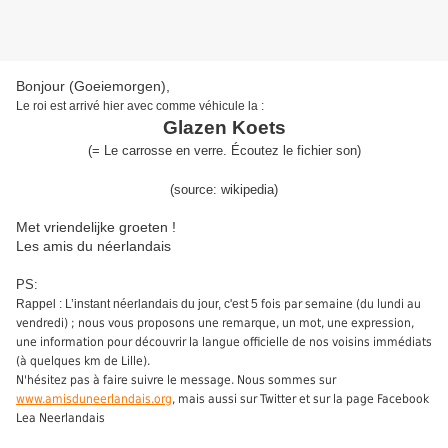
Bonjour (Goeiemorgen),
Le roi est arrivé hier avec comme véhicule la :
Glazen Koets
(
=
Le carrosse en verre
.
É
coutez
le fichier son)
(source:
wikipedia
)
Met vriendelijke groeten !
Les amis du néerlandais
PS:
Rappel : L’instant néerlandais du jour, c'est 5
fois par semaine (du lundi au
vendredi) ; nous vous proposons une remarque, un mot, une expression,
une information pour découvrir la langue officielle de nos voisins immédiats
(à quelques km de Lille).
N'hésitez pas à faire suivre le message. Nous sommes sur
www.amisduneerlandais.org
, mais aussi sur Twitter et sur la page Facebook
Lea Neerlandais