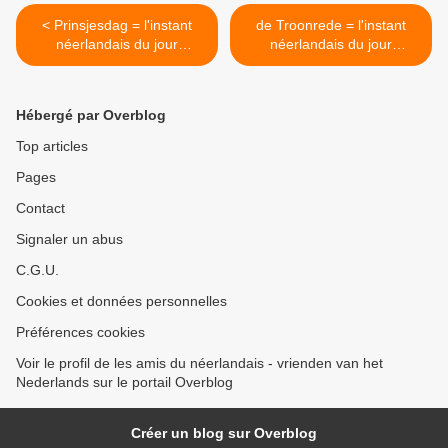
< Prinsjesdag = l'instant
de Troonrede = l'instant
néerlandais du jour
néerlandais du jour
(2022_09_20)
(2022_09_22) >
Hébergé par Overblog
Top articles
Pages
Contact
Signaler un abus
C.G.U.
Cookies et données personnelles
Préférences cookies
Voir le profil de les amis du néerlandais - vrienden van het
Nederlands sur le portail Overblog
Créer un blog sur Overblog