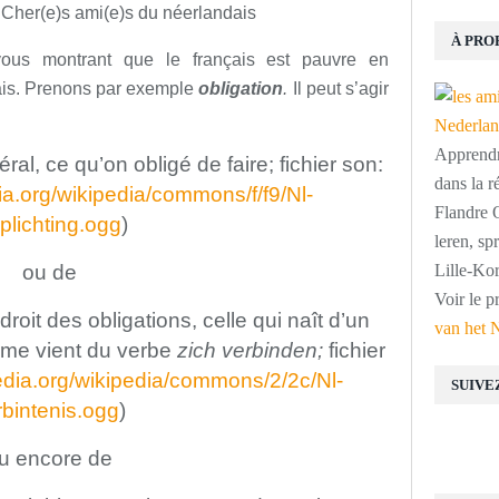
 Cher(e)s ami(e)s du néerlandais
À PRO
ous montrant que le français est pauvre en
ais. Prenons par exemple
obligation
.
Il peut s’agir
Apprendre
ral, ce qu’on obligé de faire;
fichier son:
dans la r
ia.org/wikipedia/commons/f/f9/Nl-
Flandre O
plichting.ogg
)
leren, s
ou de
Lille-Kor
Voir le p
roit des obligations, celle qui naît d’un
van het 
terme vient du verbe
zich verbinden;
fichier
edia.org/wikipedia/commons/2/2c/Nl-
SUIVE
rbintenis.ogg
)
u encore de