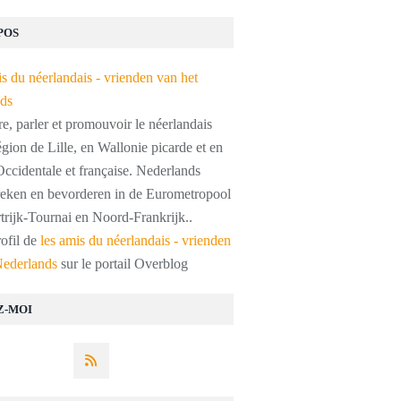
POS
, parler et promouvoir le néerlandais
égion de Lille, en Wallonie picarde et en
ccidentale et française. Nederlands
preken en bevorderen in de Eurometropool
trijk-Tournai en Noord-Frankrijk..
rofil de
les amis du néerlandais - vrienden
Nederlands
sur le portail Overblog
Z-MOI