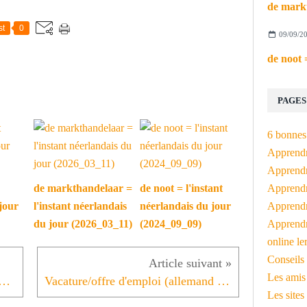
st
0
09/09/2
PAGES
6 bonnes 
Apprendr
Apprendre
Apprendre
de markthandelaar =
de noot = l'instant
Apprendre
jour
l'instant néerlandais
néerlandais du jour
Apprendr
du jour (2026_03_11)
(2024_09_09)
online le
Conseils 
Les amis
t vs contract = l'instant néerlandais du jour (2022_10_13)
Vacature/offre d'emploi (allemand et néerlandais)
Les sites