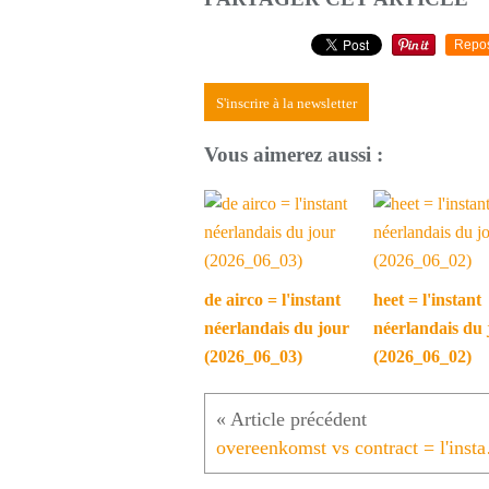
Repo
S'inscrire à la newsletter
Vous aimerez aussi :
de airco = l'instant
heet = l'instant
néerlandais du jour
néerlandais du 
(2026_06_03)
(2026_06_02)
overeenkoms