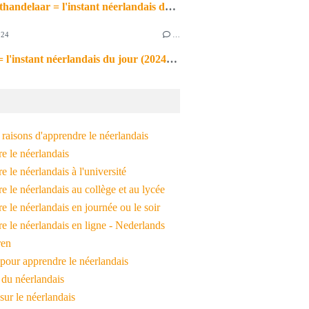
de markthandelaar = l'instant néerlandais du jour (2026_03_11)
024
…
de noot = l'instant néerlandais du jour (2024_09_09)
raisons d'apprendre le néerlandais
e le néerlandais
 le néerlandais à l'université
 le néerlandais au collège et au lycée
 le néerlandais en journée ou le soir
e le néerlandais en ligne - Nederlands
ren
pour apprendre le néerlandais
 du néerlandais
 sur le néerlandais