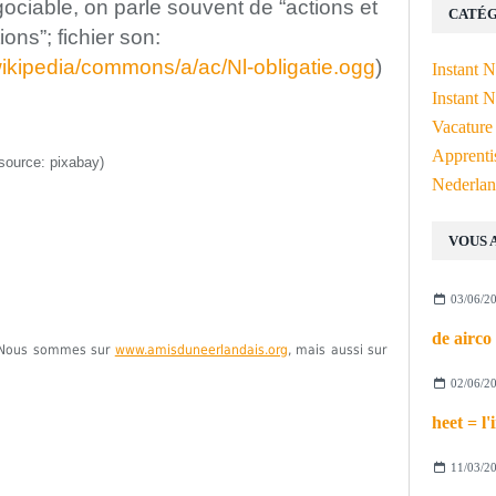
ociable, on parle souvent de “actions et
CATÉG
tions”;
fichier son:
wikipedia/commons/a/ac/Nl-obligatie.ogg
)
Instant 
Instant N
Vacature
Apprenti
source: pixabay)
Nederlan
VOUS 
03/06/2
e. Nous sommes sur
www.amisduneerlandais.org
, mais aussi sur
02/06/2
11/03/2