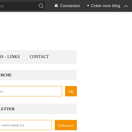
Connexion
+
Créer mon blog
NS - LINKS
CONTACT
ERCHE
LETTER