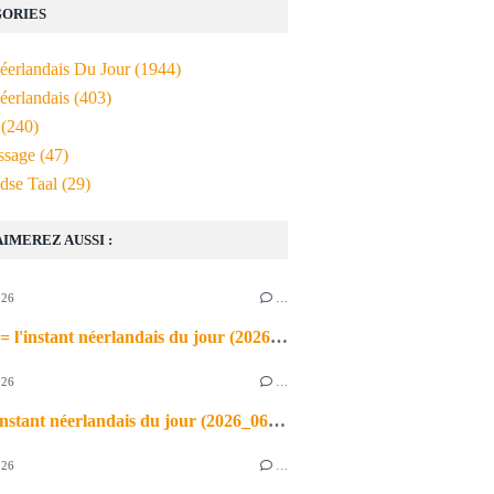
ORIES
Néerlandais Du Jour
(1944)
éerlandais
(403)
(240)
ssage
(47)
dse Taal
(29)
AIMEREZ AUSSI :
026
…
de airco = l'instant néerlandais du jour (2026_06_03)
026
…
heet = l'instant néerlandais du jour (2026_06_02)
026
…