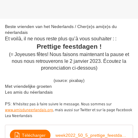
Beste vrienden van het Nederlands / Cher(e)s ami(e)s du
néerlandais
Et voilà, il ne nous reste plus qu’à vous souhaiter : :
Prettige feestdagen !
(= Joyeuses fêtes! Nous faisons maintenant la pause et
nous nous retrouverons le 2 janvier 2023. Écoutez la
prononciation ci-dessous)
(source: pixabay)
Met vriendelijke groeten
Les amis du néerlandais
PS:
N'hésitez pas à faire suivre le message. Nous sommes sur
www.amisduneerlandais.org
, mais aussi sur Twitter et sur la page Facebook
Lea Neerlandais
Télécharger
week2022_50_5_prettige_feestdagen