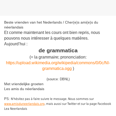
Beste vrienden van het Nederlands / Cher(e)s ami(e)s du
néerlandais
Et comme maintenant les cours ont bien repris, nous
pouvons nous intéresser à quelques matières.
Aujourd’hui :
de grammatica
(
= l
a
grammaire; prononciation
:
https://upload.wikimedia.org/wikipedia/commons/0/0c/Nl-
grammatica.ogg
)
(source: DBNL)
Met vriendelijke groeten
Les amis du néerlandais
PS:
N'hésitez pas à faire suivre le message. Nous sommes sur
www.amisduneerlandais.org
, mais aussi sur Twitter et sur la page Facebook
Lea Neerlandais