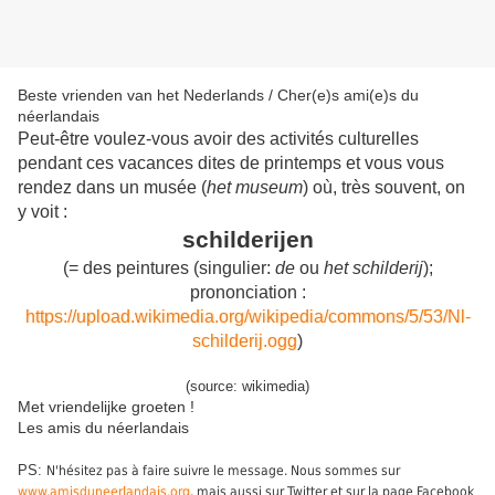
Beste vrienden van het Nederlands / Cher(e)s ami(e)s du
néerlandais
Peut-être voulez-vous avoir des activités culturelles
pendant ces vacances dites de printemps et vous vous
rendez dans un musée (
het museum
) où, très souvent, on
y voit :
schilderijen
(
= des peintures (singulier:
de
ou
het schilderij
)
;
prononciation :
https://upload.wikimedia.org/wikipedia/commons/5/53/Nl-
schilderij.ogg
)
(source: wikimedia)
Met vriendelijke groeten !
Les amis du néerlandais
PS:
N'hésitez pas à faire suivre le message. Nous sommes sur
www.amisduneerlandais.org
, mais aussi sur Twitter et sur la page Facebook