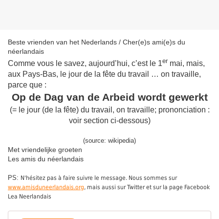
Beste vrienden van het Nederlands / Cher(e)s ami(e)s du
néerlandais
er
Comme vous le savez, aujourd’hui, c’est le 1
mai, mais,
aux Pays-Bas, le jour de la fête du travail … on travaille,
parce que :
Op de Dag van de Arbeid wordt gewerkt
(
=
l
e
jour (de la fête) du travail, on travaille
;
prononciation :
voir section ci-dessous
)
(source: wikipedia)
Met vriendelijke groeten
Les amis du néerlandais
PS:
N'hésitez pas à faire suivre le message. Nous sommes sur
www.amisduneerlandais.org
, mais aussi sur Twitter et sur la page Facebook
Lea Neerlandais