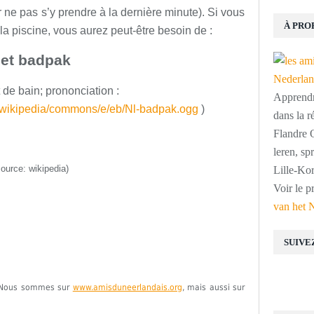
 ne pas s’y prendre à la dernière minute). Si vous
À PRO
 la piscine, vous aurez peut-être besoin de :
et badpak
t de bain
;
prononciation :
Apprendre
g/wikipedia/commons/e/eb/Nl-badpak.ogg
)
dans la r
Flandre O
leren, s
source: wikipedia)
Lille-Kor
Voir le p
van het 
SUIVE
e. Nous sommes sur
www.amisduneerlandais.org
, mais aussi sur