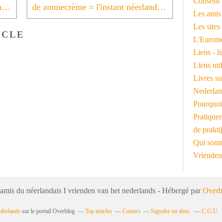
Conseils 
wandelschoenen = l'instant néerlandais du jour (2023_05_15)
de zonnecrème = l'instant néerlandais du jour (2023_05_17)
Les amis
Les sites
ICLE
L'Euromé
Liens - l
Liens ut
Livres su
Nederlan
Pourquoi
Pratiquer
de prakti
Qui somm
Vrienden
 amis du néerlandais I vrienden van het nederlands - Hébergé par
Overb
ederlands
sur le portail Overblog
Top articles
Contact
Signaler un abus
C.G.U.