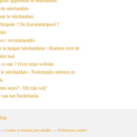
pour apprendre le néerlandais
 du néerlandais
 sur le néerlandais
tropole ? De Eurometropool ?
inks
iles / recommandés
r la langue néerlandaise / Boeken over de
dse taal
 ce site ? Over onze website
 le néerlandais - Nederlands oefenen in
jk
es nous? - Dit zijn wij?
 van het Nederlands
log
Cookies et données personnelles
Préférences cookies