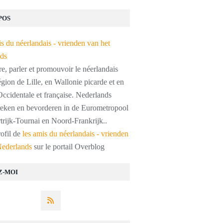
POS
, parler et promouvoir le néerlandais
égion de Lille, en Wallonie picarde et en
ccidentale et française. Nederlands
preken en bevorderen in de Eurometropool
trijk-Tournai en Noord-Frankrijk..
rofil de
les amis du néerlandais - vrienden
Nederlands
sur le portail Overblog
Z-MOI