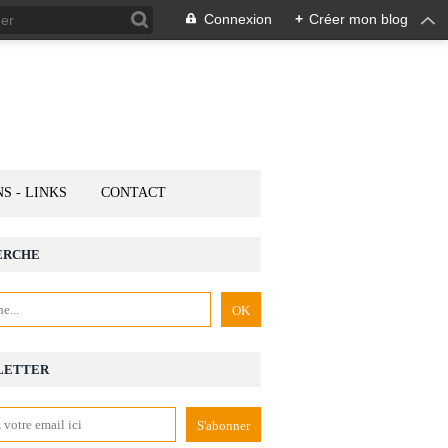
Connexion
+
Créer mon blog
NS - LINKS
CONTACT
ERCHE
LETTER