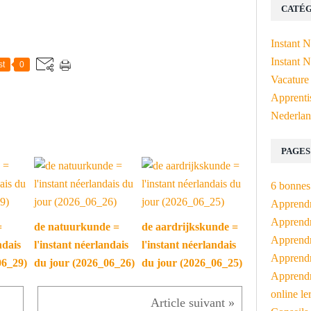
CATÉG
Instant 
Instant N
st
0
Vacature
Apprenti
Nederlan
PAGES
6 bonnes 
Apprendr
Apprendre
=
de natuurkunde =
de aardrijkskunde =
Apprendre
ndais
l'instant néerlandais
l'instant néerlandais
Apprendre
06_29)
du jour (2026_06_26)
du jour (2026_06_25)
Apprendr
online le