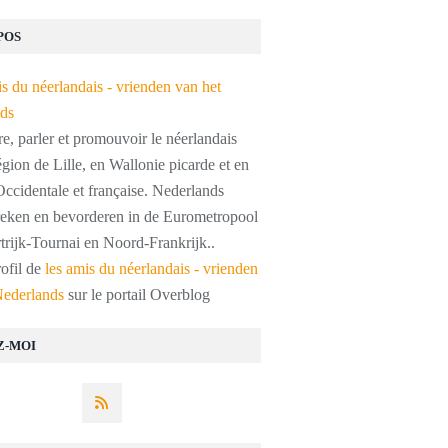
POS
, parler et promouvoir le néerlandais
égion de Lille, en Wallonie picarde et en
ccidentale et française. Nederlands
preken en bevorderen in de Eurometropool
trijk-Tournai en Noord-Frankrijk..
rofil de
les amis du néerlandais - vrienden
Nederlands
sur le portail Overblog
Z-MOI