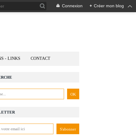
Connexion
+
Créer mon blog
NS - LINKS
CONTACT
ERCHE
LETTER