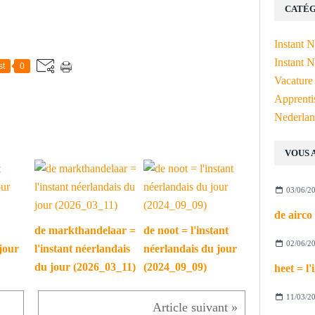
CATÉG
Instant 
Instant N
st
0
Vacature
Apprenti
Nederlan
VOUS 
03/06/2
de markthandelaar =
de noot = l'instant
02/06/2
jour
l'instant néerlandais
néerlandais du jour
du jour (2026_03_11)
(2024_09_09)
11/03/2