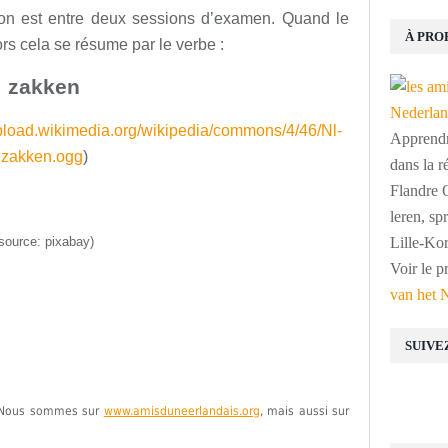
 on est entre deux sessions d’examen. Quand le
À PRO
ors cela se résume par le verbe :
zakken
upload.wikimedia.org/wikipedia/commons/4/46/Nl-
Apprendre
zakken.ogg
)
dans la r
Flandre O
leren, s
source: pixabay)
Lille-Kor
Voir le p
van het 
SUIVE
e. Nous sommes sur
www.amisduneerlandais.org
, mais aussi sur