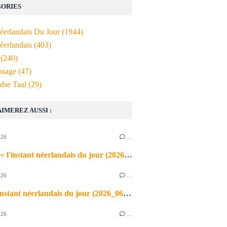
ORIES
Néerlandais Du Jour
(1944)
éerlandais
(403)
(240)
ssage
(47)
dse Taal
(29)
AIMEREZ AUSSI :
026
…
de airco = l'instant néerlandais du jour (2026_06_03)
026
…
heet = l'instant néerlandais du jour (2026_06_02)
026
…