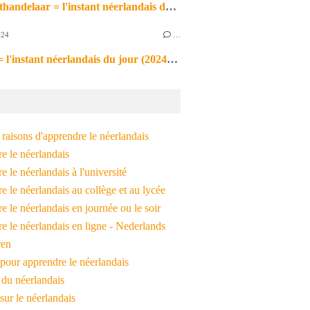
de markthandelaar = l'instant néerlandais du jour (2026_03_11)
024
…
de noot = l'instant néerlandais du jour (2024_09_09)
raisons d'apprendre le néerlandais
e le néerlandais
 le néerlandais à l'université
 le néerlandais au collège et au lycée
 le néerlandais en journée ou le soir
e le néerlandais en ligne - Nederlands
ren
pour apprendre le néerlandais
 du néerlandais
 sur le néerlandais