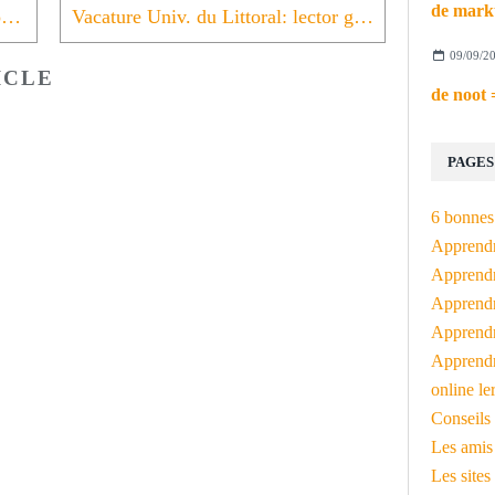
slagen = l'instant néerlandais du jour (2023_06_08)
Vacature Univ. du Littoral: lector gezocht
09/09/2
ICLE
PAGES
6 bonnes 
Apprendr
Apprendre
Apprendre
Apprendre
Apprendr
online le
Conseils 
Les amis
Les sites