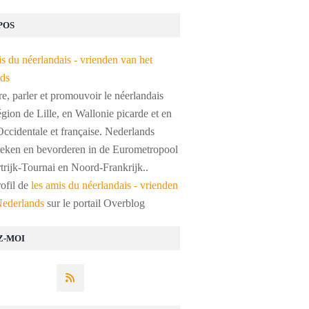
POS
, parler et promouvoir le néerlandais
égion de Lille, en Wallonie picarde et en
ccidentale et française. Nederlands
preken en bevorderen in de Eurometropool
trijk-Tournai en Noord-Frankrijk..
rofil de
les amis du néerlandais - vrienden
Nederlands
sur le portail Overblog
Z-MOI