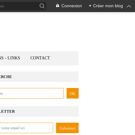
Connexion
+
Créer mon blog
NS - LINKS
CONTACT
ERCHE
LETTER