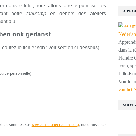
 dans le futur, nous allons faire le point sur les
À PRO
urant notre
taalkamp
en dehors des ateliers
ent plu :
ben ook gedanst
Apprendre
outez le fichier son : voir section ci-dessous)
dans la r
Flandre O
leren, s
ource personnelle)
Lille-Kor
Voir le p
van het 
SUIVE
e. Nous sommes sur
www.amisduneerlandais.org
, mais aussi sur