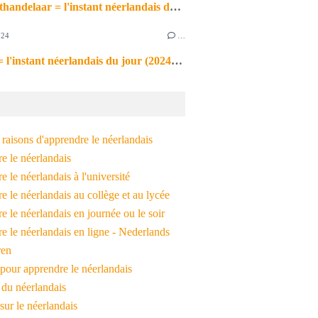
de markthandelaar = l'instant néerlandais du jour (2026_03_11)
024
…
de noot = l'instant néerlandais du jour (2024_09_09)
raisons d'apprendre le néerlandais
e le néerlandais
 le néerlandais à l'université
 le néerlandais au collège et au lycée
 le néerlandais en journée ou le soir
e le néerlandais en ligne - Nederlands
ren
pour apprendre le néerlandais
 du néerlandais
 sur le néerlandais