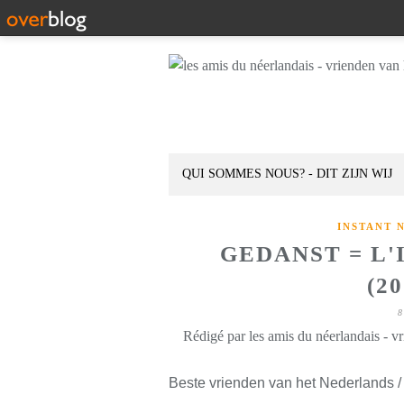
QUI SOMMES NOUS? - DIT ZIJN WIJ
INSTANT 
GEDANST = L'
(2
8
Rédigé par les amis du néerlandais - v
Beste vrienden van het Nederlands /