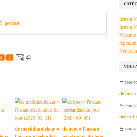
CATÉG
Instant 
5_gedanst_
Instant N
Vacature
Apprenti
Nederlan
st
0
VOUS 
03/06/2
02/06/2
de markthandelaar =
de noot = l'instant
11/03/2
jour
l'instant néerlandais
néerlandais du jour