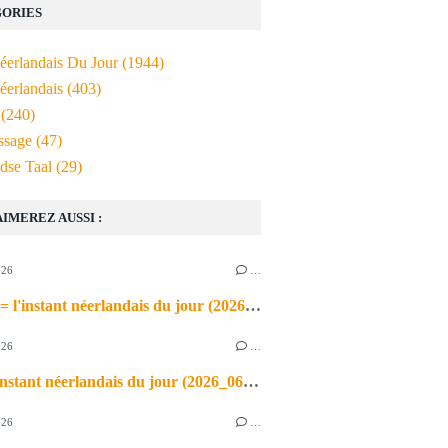
ORIES
Néerlandais Du Jour
(1944)
éerlandais
(403)
(240)
ssage
(47)
dse Taal
(29)
AIMEREZ AUSSI :
026
…
de airco = l'instant néerlandais du jour (2026_06_03)
026
…
heet = l'instant néerlandais du jour (2026_06_02)
026
…