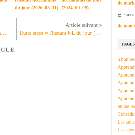
du jour (2026_03_11)
(2024_09_09)
09/09/2
gezongen en feest gevierd = Instant NL du jour (2023_09_07)
Rutte stopt = l'instant NL du jour (2023_09_11)
PAGES
ICLE
6 bonnes 
Apprendr
Apprendre
Apprendre
Apprendre
Apprendr
online le
Conseils 
Les amis
Les sites