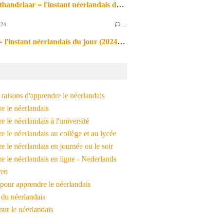
de markthandelaar = l'instant néerlandais du jour (2026_03_11)
024
…
de noot = l'instant néerlandais du jour (2024_09_09)
raisons d'apprendre le néerlandais
e le néerlandais
 le néerlandais à l'université
 le néerlandais au collège et au lycée
 le néerlandais en journée ou le soir
e le néerlandais en ligne - Nederlands
ren
pour apprendre le néerlandais
 du néerlandais
 sur le néerlandais