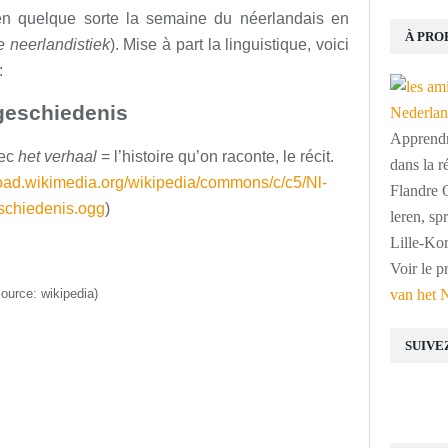
n quelque sorte la
semaine
du néerlandais
en
À PRO
e neerlandistiek
).
Mise à part la
linguistique, voici
:
geschiedenis
Apprendre
vec
het verhaal
= l’histoire qu’on raconte, le récit.
dans la r
load.wikimedia.org/wikipedia/commons/c/c5/Nl-
Flandre O
schiedenis.ogg
)
leren, s
Lille-Kor
Voir le p
source: wikipedia)
van het 
SUIVE