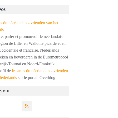
POS
, parler et promouvoir le néerlandais
égion de Lille, en Wallonie picarde et en
ccidentale et française. Nederlands
preken en bevorderen in de Eurometropool
trijk-Tournai en Noord-Frankrijk..
rofil de
les amis du néerlandais - vrienden
Nederlands
sur le portail Overblog
Z-MOI