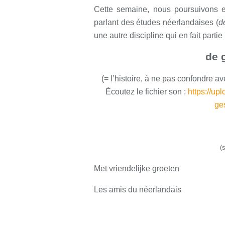
Cette semaine, nous poursuivons e
parlant de
s études néerlandaises (
d
une autre discipline qui en fait partie 
de 
(= l’histoire, à ne pas confondre a
Écoutez le fichier son :
https://up
ge
(
Met vriendelijke groeten
Les amis du néerlandais