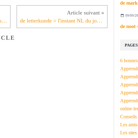
09/09/2
de taalkunde = l'instant néerlandais du jour (2023_10_10)
de letterkunde = l'instant NL du jour (2023_10_12)
ICLE
PAGES
6 bonnes 
Apprendr
Apprendre
Apprendre
Apprendre
Apprendr
online le
Conseils 
Les amis
Les sites