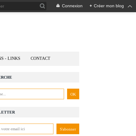
Connexion
+
Créer mon blog
NS - LINKS
CONTACT
ERCHE
LETTER