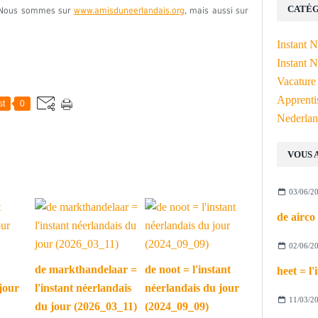
CATÉG
e. Nous sommes sur
www.amisduneerlandais.org
, mais aussi sur
Instant 
Instant N
Vacature
Apprenti
st
0
Nederlan
VOUS 
03/06/2
02/06/2
de markthandelaar =
de noot = l'instant
jour
l'instant néerlandais
néerlandais du jour
11/03/2
du jour (2026_03_11)
(2024_09_09)