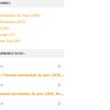
ORIES
Néerlandais Du Jour
(1944)
éerlandais
(403)
(240)
ssage
(47)
dse Taal
(29)
AIMEREZ AUSSI :
026
…
de airco = l'instant néerlandais du jour (2026_06_03)
026
…
heet = l'instant néerlandais du jour (2026_06_02)
026
…