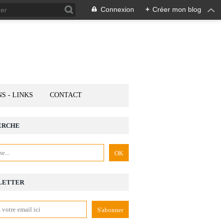
Connexion
+
Créer mon blog
NS - LINKS
CONTACT
ERCHE
LETTER