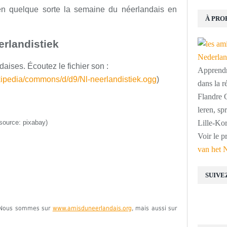
n quelque sorte la
semaine
du néerlandais
en
À PRO
erlandistiek
aises. Écoutez le fichier son :
Apprendre
ikipedia/commons/d/d9/Nl-neerlandistiek.ogg
)
dans la r
Flandre O
leren, s
source: pixabay)
Lille-Kor
Voir le p
van het 
SUIVE
e. Nous sommes sur
www.amisduneerlandais.org
, mais aussi sur