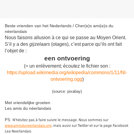
Beste vrienden van het Nederlands / Cher(e)s ami(e)s du
néerlandais
Nous faisons allusion à ce qui se passe au Moyen Orient.
S’il y a des
gijzelaars
(otages), c’est parce qu’ils ont fait
l’objet de :
een ontvoering
(= un enlèvement; écoutez le fichier son :
https://upload.wikimedia.org/wikipedia/commons/1/11/Nl-
ontvoering.ogg
)
(source: pixabay)
Met vriendelijke groeten
Les amis du néerlandais
PS:
N'hésitez pas à faire suivre le message. Nous sommes sur
www.amisduneerlandais.org
, mais aussi sur Twitter et sur la page Facebook
Lea Neerlandais