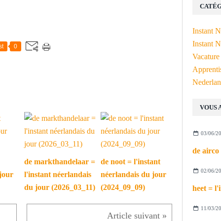
CATÉG
Instant 
Instant N
st
0
Vacature
Apprenti
Nederlan
VOUS 
03/06/2
de markthandelaar =
de noot = l'instant
02/06/2
jour
l'instant néerlandais
néerlandais du jour
du jour (2026_03_11)
(2024_09_09)
11/03/2