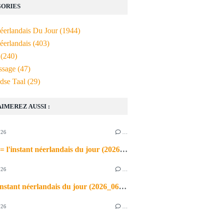
ORIES
Néerlandais Du Jour
(1944)
éerlandais
(403)
(240)
ssage
(47)
dse Taal
(29)
AIMEREZ AUSSI :
026
…
de airco = l'instant néerlandais du jour (2026_06_03)
026
…
heet = l'instant néerlandais du jour (2026_06_02)
026
…