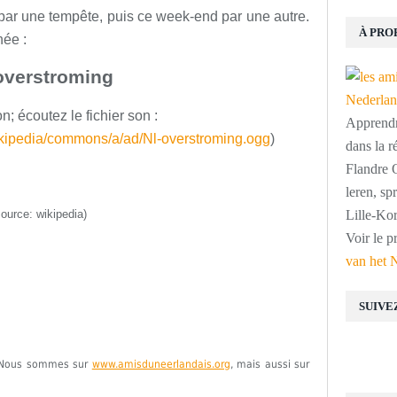
ar une tempête, puis ce week-end par une autre.
À PRO
née :
overstroming
on; écoutez le fichier son :
Apprendre
wikipedia/commons/a/ad/Nl-overstroming.ogg
)
dans la r
Flandre O
leren, s
source: wikipedia)
Lille-Kor
Voir le p
van het 
SUIVE
e. Nous sommes sur
www.amisduneerlandais.org
, mais aussi sur