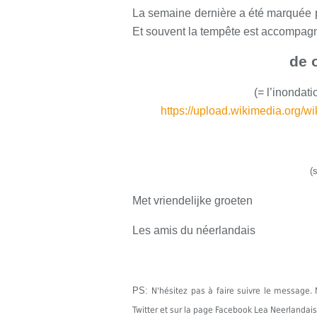
La semaine dernière a été marquée p
Et souvent la tempête est accompag
de 
(= l’inondati
https://upload.wikimedia.org/
(
Met vriendelijke groeten
Les amis du néerlandais
PS:
N'hésitez pas à faire suivre le messag
Twitter et sur la page Facebook Lea Neerlandais