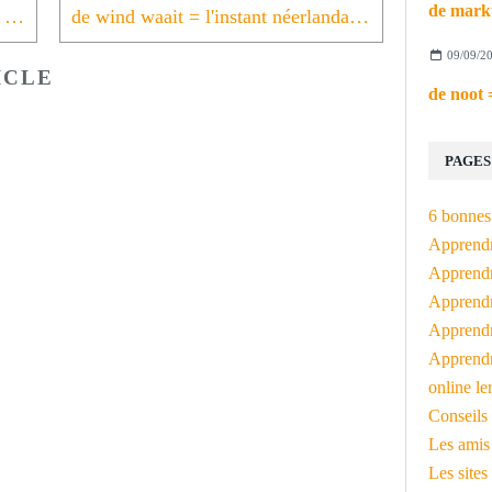
de storm = l'instant néerlandais du jour (2023_11_06)
de wind waait = l'instant néerlandais du jour (2023_11_08)
09/09/2
ICLE
PAGES
6 bonnes 
Apprendr
Apprendre
Apprendre
Apprendre
Apprendr
online le
Conseils 
Les amis
Les sites