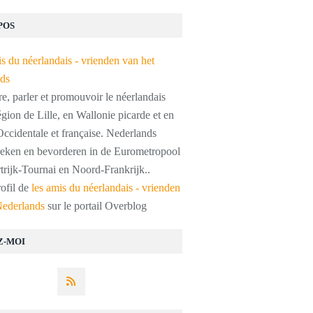
POS
, parler et promouvoir le néerlandais
égion de Lille, en Wallonie picarde et en
ccidentale et française. Nederlands
preken en bevorderen in de Eurometropool
trijk-Tournai en Noord-Frankrijk..
rofil de
les amis du néerlandais - vrienden
Nederlands
sur le portail Overblog
Z-MOI