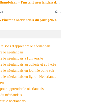
de markthandelaar = l'instant néerlandais du jour (2026_03_11)
024
…
de noot = l'instant néerlandais du jour (2024_09_09)
raisons d'apprendre le néerlandais
e le néerlandais
 le néerlandais à l'université
 le néerlandais au collège et au lycée
 le néerlandais en journée ou le soir
e le néerlandais en ligne - Nederlands
ren
pour apprendre le néerlandais
 du néerlandais
 sur le néerlandais